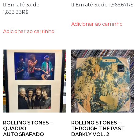
Em até 3x de
Em até 3x de
1,966.67
R$
1,633.33
R$
Adicionar ao carrinho
Adicionar ao carrinho
ROLLING STONES –
ROLLING STONES –
QUADRO
THROUGH THE PAST
AUTOGRAFADO
DARKLY VOL. 2