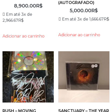
(AUTOGRAFADO)
8,900.00
R$
5,000.00
R$
Em até 3x de
Em até 3x de
1,666.67
R$
2,966.67
R$
Adicionar ao carrinho
Adicionar ao carrinho
RUSH – MOVING
SANCTUARY – THE YEAR