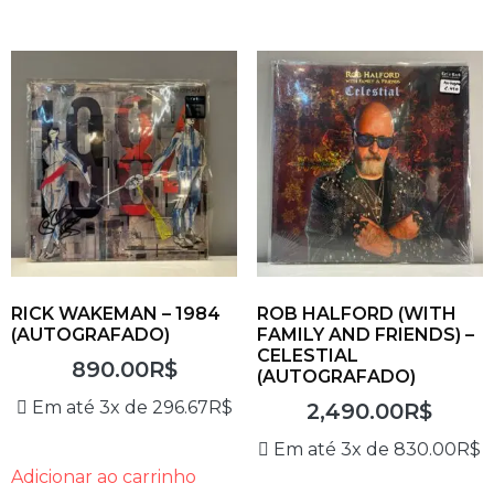
RICK WAKEMAN – 1984
ROB HALFORD (WITH
(AUTOGRAFADO)
FAMILY AND FRIENDS) –
CELESTIAL
890.00
R$
(AUTOGRAFADO)
Em até 3x de
296.67
R$
2,490.00
R$
Em até 3x de
830.00
R$
Adicionar ao carrinho