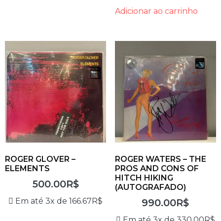
Adicionar ao carrinho
ROGER GLOVER –
ROGER WATERS – THE
ELEMENTS
PROS AND CONS OF
HITCH HIKING
500.00
R$
(AUTOGRAFADO)
Em até 3x de
166.67
R$
990.00
R$
Em até 3x de
330.00
R$