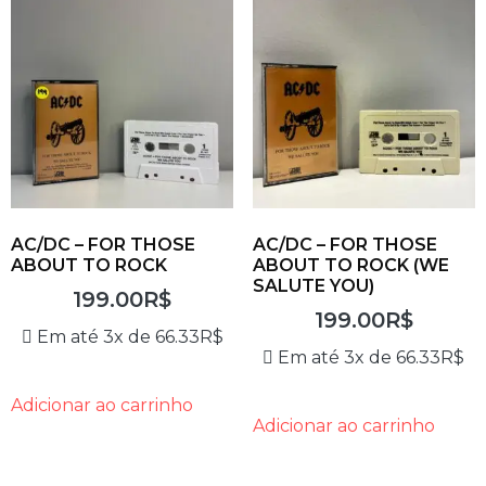
AC/DC – FOR THOSE
AC/DC – FOR THOSE
ABOUT TO ROCK
ABOUT TO ROCK (WE
SALUTE YOU)
199.00
R$
199.00
R$
Em até 3x de
66.33
R$
Em até 3x de
66.33
R$
Adicionar ao carrinho
Adicionar ao carrinho