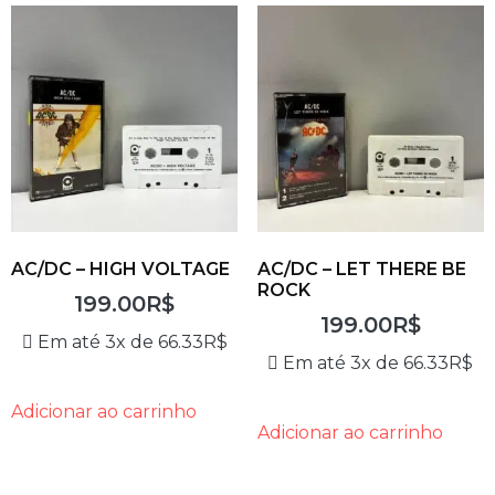
AC/DC – HIGH VOLTAGE
AC/DC – LET THERE BE
ROCK
199.00
R$
199.00
R$
Em até 3x de
66.33
R$
Em até 3x de
66.33
R$
Adicionar ao carrinho
Adicionar ao carrinho