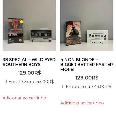
38 SPECIAL – WILD EYED
4 NON BLONDE –
SOUTHERN BOYS
BIGGER BETTER FASTER
MORE!
129.00
R$
129.00
R$
Em até 3x de
43.00
R$
Em até 3x de
43.00
R$
Adicionar ao carrinho
Adicionar ao carrinho