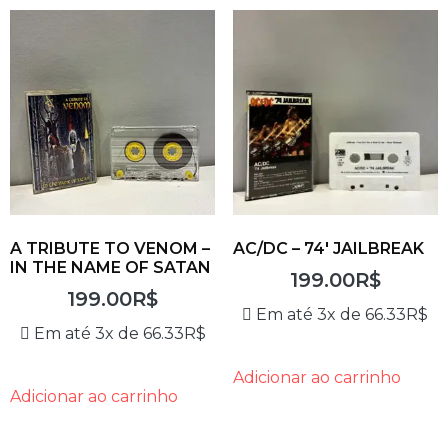
A TRIBUTE TO VENOM –
AC/DC – 74′ JAILBREAK
IN THE NAME OF SATAN
199.00
R$
199.00
R$
Em até 3x de
66.33
R$
Em até 3x de
66.33
R$
Adicionar ao carrinho
Adicionar ao carrinho