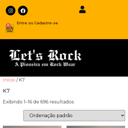
Entre ou Cadastre-se
0
Início
/ K7
K7
Exibindo 1–16 de 696 resultados