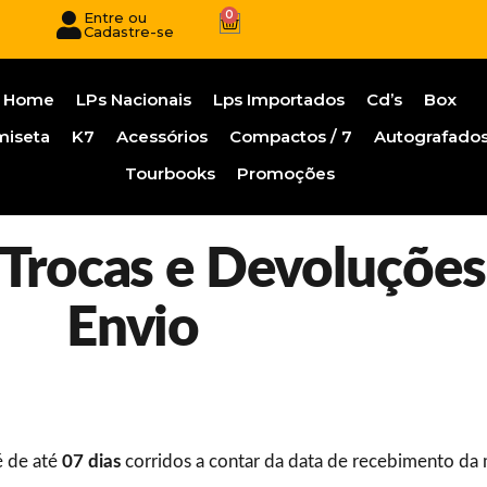
0
Entre ou
Cadastre-se
Home
LPs Nacionais
Lps Importados
Cd’s
Box
miseta
K7
Acessórios
Compactos / 7
Autografado
Tourbooks
Promoções
e Trocas e Devoluções
Envio
 de até
07 dias
corridos a contar da data de recebimento da