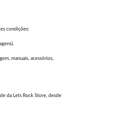
tes condições:
agens).
gem, manuais, acessórios,
ade da Lets Rock Store, desde