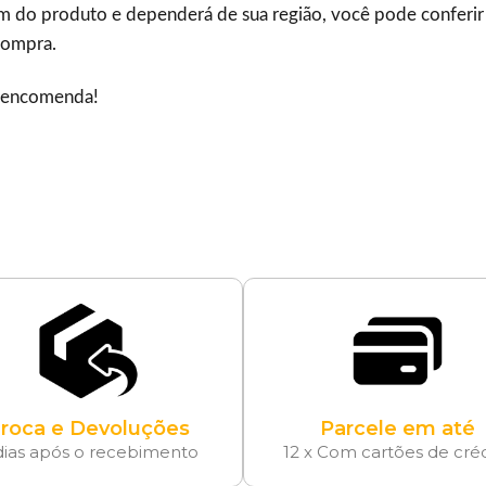
gem do produto e dependerá de sua região, você pode conferir
compra.
a encomenda!
roca e Devoluções
Parcele em até
dias após o recebimento
12 x Com cartões de cré