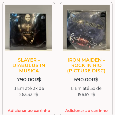
SLAYER –
IRON MAIDEN –
DIABULUS IN
ROCK IN RIO
MUSICA
(PICTURE DISC)
790.00
R$
590.00
R$
Em até 3x de
Em até 3x de
263.33
R$
196.67
R$
Adicionar ao carrinho
Adicionar ao carrinho