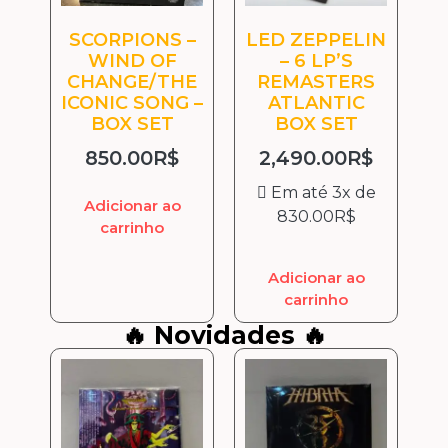
SCORPIONS –
LED ZEPPELIN
WIND OF
– 6 LP’S
CHANGE/THE
REMASTERS
ICONIC SONG –
ATLANTIC
BOX SET
BOX SET
850.00
R$
2,490.00
R$
Em até 3x de
Adicionar ao
830.00
R$
carrinho
Adicionar ao
carrinho
🔥 Novidades 🔥