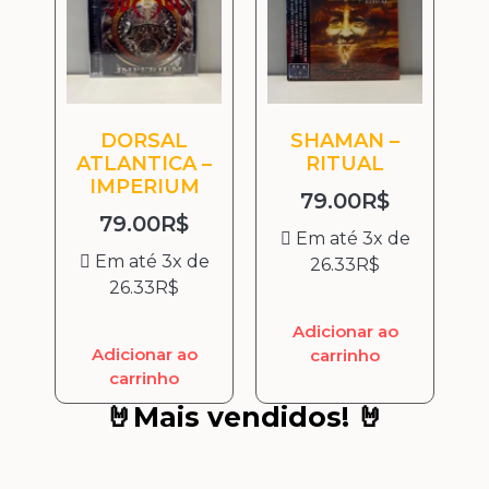
DORSAL
SHAMAN –
ATLANTICA –
RITUAL
IMPERIUM
79.00
R$
79.00
R$
Em até 3x de
Em até 3x de
26.33
R$
26.33
R$
Adicionar ao
Adicionar ao
carrinho
carrinho
🤘Mais vendidos! 🤘