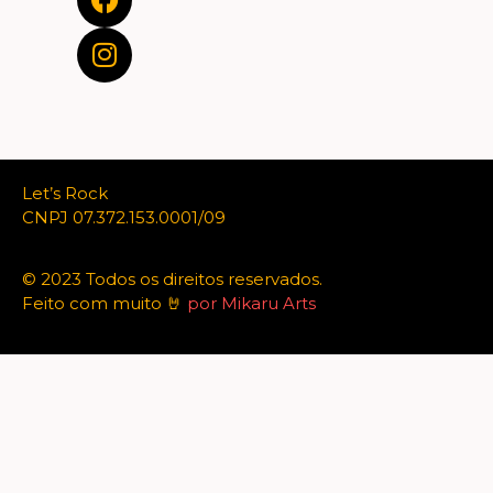
Let’s Rock
CNPJ 07.372.153.0001/09
© 2023 Todos os direitos reservados.
Feito com muito 🤘
por Mikaru Arts