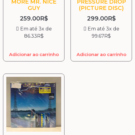
MORE MR. NICE
PRESSURE DROP
GUY
(PICTURE DISC)
259.00
R$
299.00
R$
Em até 3x de
Em até 3x de
86.33
R$
99.67
R$
Adicionar ao carrinho
Adicionar ao carrinho