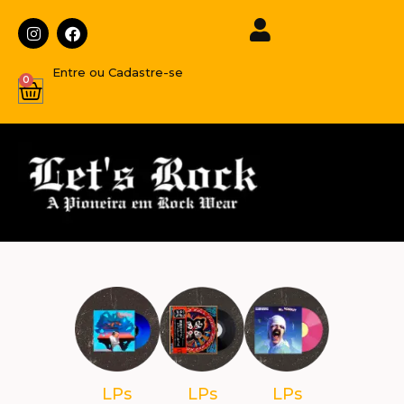
Entre ou Cadastre-se
0
LPs
LPs
LPs