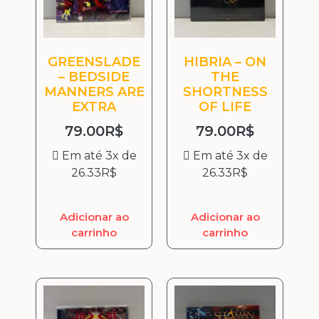
GREENSLADE
HIBRIA – ON
– BEDSIDE
THE
MANNERS ARE
SHORTNESS
EXTRA
OF LIFE
79.00
R$
79.00
R$
Em até 3x de
Em até 3x de
26.33
R$
26.33
R$
Adicionar ao
Adicionar ao
carrinho
carrinho