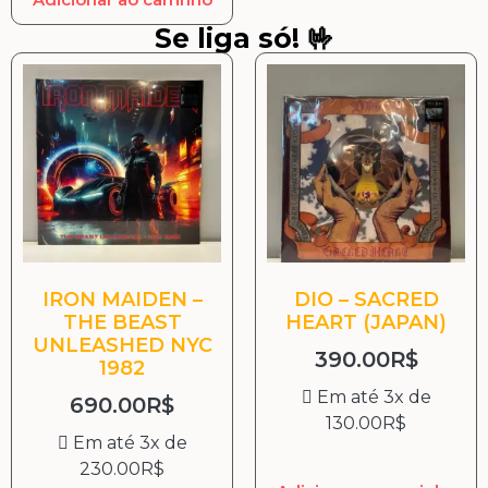
Se liga só! 🤟
IRON MAIDEN –
DIO – SACRED
THE BEAST
HEART (JAPAN)
UNLEASHED NYC
390.00
R$
1982
Em até 3x de
690.00
R$
130.00
R$
Em até 3x de
230.00
R$