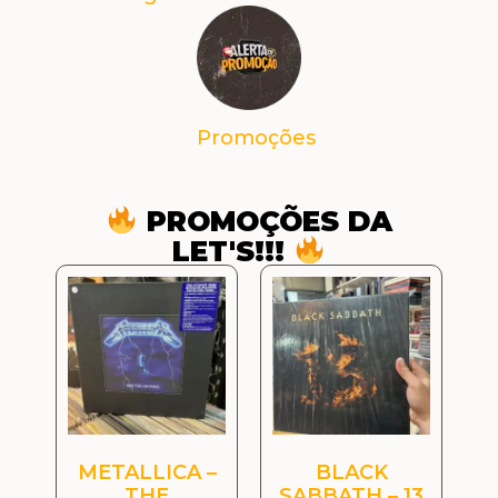
Promoções
PROMOÇÕES DA
LET'S!!!
METALLICA –
BLACK
THE
SABBATH – 13