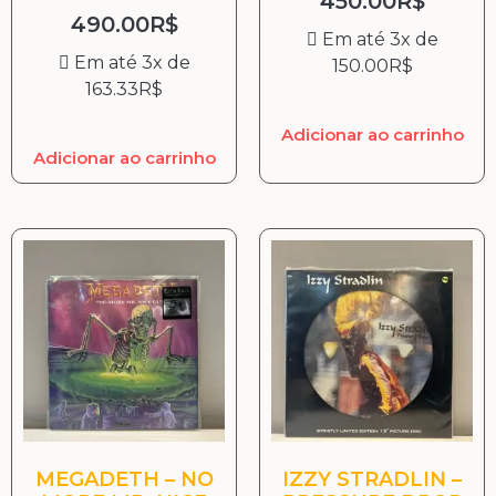
450.00
R$
490.00
R$
Em até 3x de
Em até 3x de
150.00
R$
163.33
R$
Adicionar ao carrinho
Adicionar ao carrinho
MEGADETH – NO
IZZY STRADLIN –