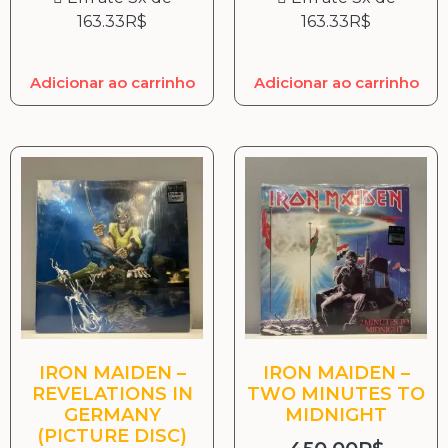
163.33
R$
163.33
R$
Adicionar ao carrinho
Adicionar ao carrinho
IRON MAIDEN –
IRON MAIDEN –
REVELATIONS IN
TWO MINUTES TO
GERMANY
MIDNIGHT
(PICTURE DISC)