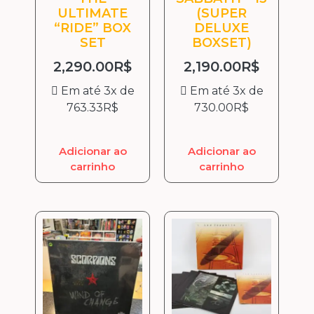
ULTIMATE
(SUPER
“RIDE” BOX
DELUXE
SET
BOXSET)
2,290.00
R$
2,190.00
R$
Em até 3x de
Em até 3x de
763.33
R$
730.00
R$
Adicionar ao
Adicionar ao
carrinho
carrinho