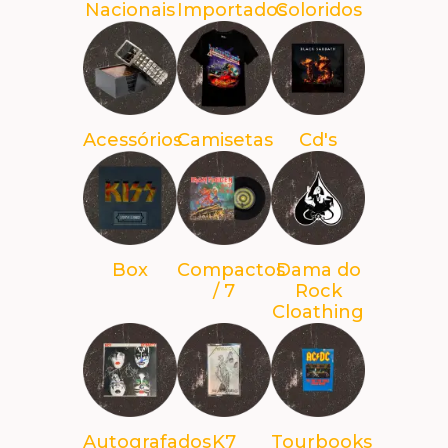
Nacionais
Importados
Coloridos
Acessórios
Camisetas
Cd's
Box
Compactos
Dama do
/ 7
Rock
Cloathing
Autografados
K7
Tourbooks