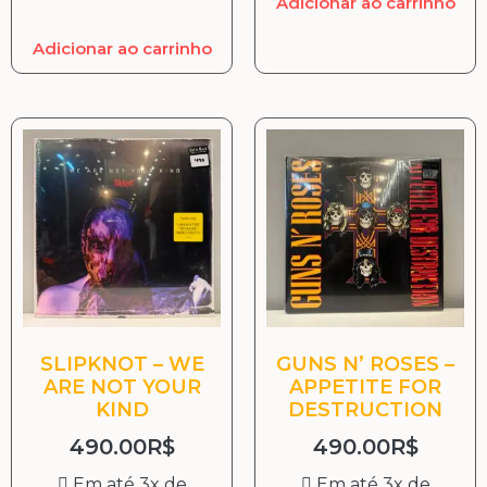
Adicionar ao carrinho
Adicionar ao carrinho
SLIPKNOT – WE
GUNS N’ ROSES –
ARE NOT YOUR
APPETITE FOR
KIND
DESTRUCTION
490.00
R$
490.00
R$
Em até 3x de
Em até 3x de