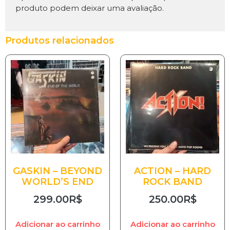
produto podem deixar uma avaliação.
Produtos relacionados
GASKIN – BEYOND
ACTION – HARD
WORLD’S END
ROCK BAND
299.00
R$
250.00
R$
Adicionar ao carrinho
Adicionar ao carrinho