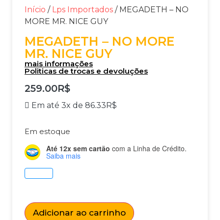
Início
/
Lps Importados
/ MEGADETH – NO
MORE MR. NICE GUY
MEGADETH – NO MORE
MR. NICE GUY
mais informações
Politicas de trocas e devoluções
259.00
R$
Em até 3x de
86.33
R$
Em estoque
Até 12x sem cartão
com a Linha de Crédito.
Saiba mais
Adicionar ao carrinho