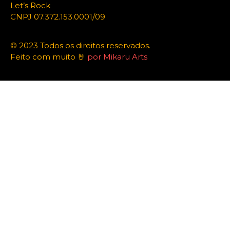
Let’s Rock
CNPJ 07.372.153.0001/09
© 2023 Todos os direitos reservados.
Feito com muito 🤘
por Mikaru Arts