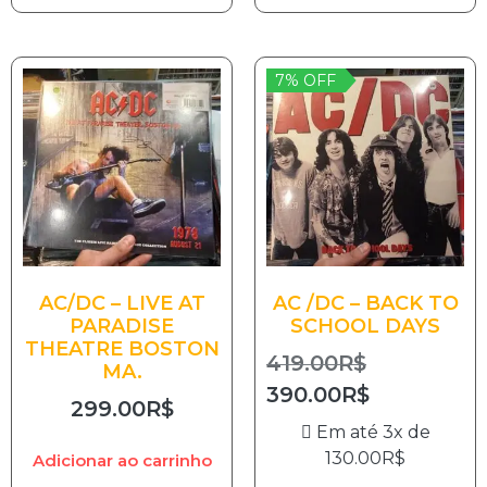
7% OFF
AC/DC – LIVE AT
AC /DC – BACK TO
PARADISE
SCHOOL DAYS
THEATRE BOSTON
419.00
R$
MA.
390.00
R$
299.00
R$
Em até 3x de
130.00
R$
Adicionar ao carrinho