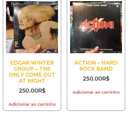
EDGAR WINTER
ACTION – HARD
GROUP – THE
ROCK BAND
ONLY COME OUT
250.00
R$
AT NIGHT
250.00
R$
Adicionar ao carrinho
Adicionar ao carrinho