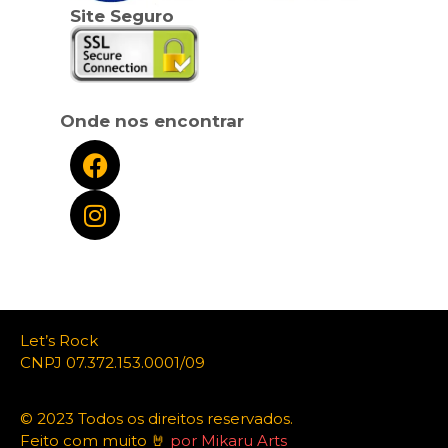
Site Seguro
Onde nos encontrar
Let’s Rock
CNPJ 07.372.153.0001/09
© 2023 Todos os direitos reservados.
Feito com muito 🤘
por Mikaru Arts