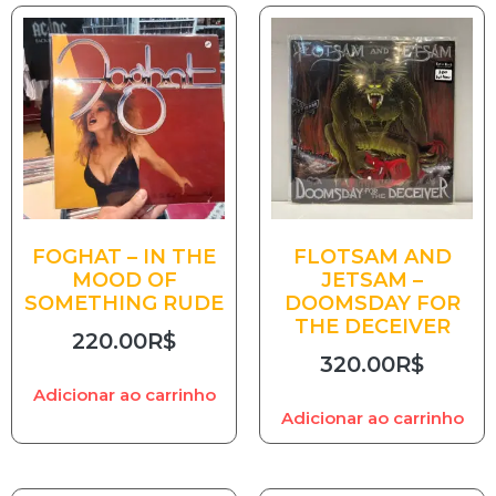
FOGHAT – IN THE
FLOTSAM AND
MOOD OF
JETSAM –
SOMETHING RUDE
DOOMSDAY FOR
THE DECEIVER
220.00
R$
320.00
R$
Adicionar ao carrinho
Adicionar ao carrinho