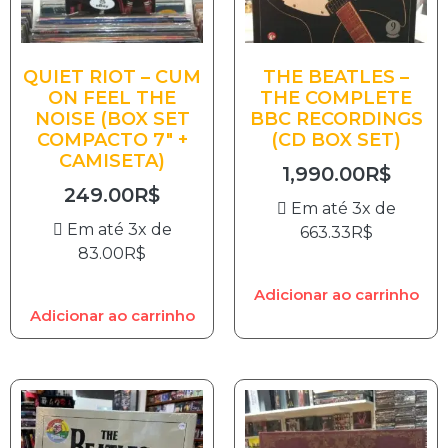
QUIET RIOT – CUM
THE BEATLES –
ON FEEL THE
THE COMPLETE
NOISE (BOX SET
BBC RECORDINGS
COMPACTO 7″ +
(CD BOX SET)
CAMISETA)
1,990.00
R$
249.00
R$
Em até 3x de
Em até 3x de
663.33
R$
83.00
R$
Adicionar ao carrinho
Adicionar ao carrinho