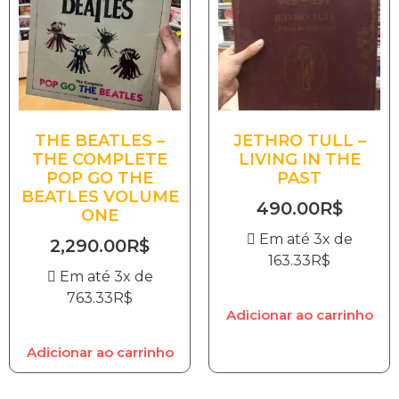
THE BEATLES –
JETHRO TULL –
THE COMPLETE
LIVING IN THE
POP GO THE
PAST
BEATLES VOLUME
490.00
R$
ONE
Em até 3x de
2,290.00
R$
163.33
R$
Em até 3x de
763.33
R$
Adicionar ao carrinho
Adicionar ao carrinho