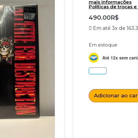
mais informações
Politicas de trocas 
490.00
R$
Em até 3x de
163.
Em estoque
Até 12x sem cart
Adicionar ao ca