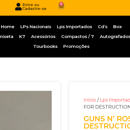
0
Entre ou
Cadastre-se
Home
LPs Nacionais
Lps Importados
Cd’s
Box
miseta
K7
Acessórios
Compactos / 7
Autografado
Tourbooks
Promoções
Início
/
Lps Importa
FOR DESTRUCTIO
GUNS N’ RO
DESTRUCTI