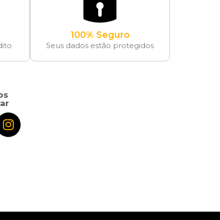
100% Seguro
dito
Seus dados estão protegidos
os
ar