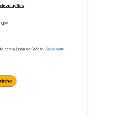
e devoluções
33
R$
ão
com a Linha de Crédito.
Saiba mais
rrinho