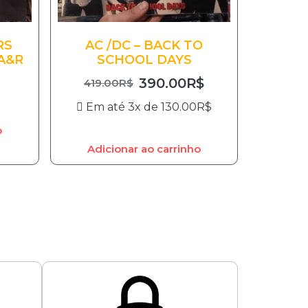
RS
AC /DC – BACK TO
A&R
SCHOOL DAYS
390.00
R$
419.00
R$
Em até 3x de
130.00
R$
o
Adicionar ao carrinho