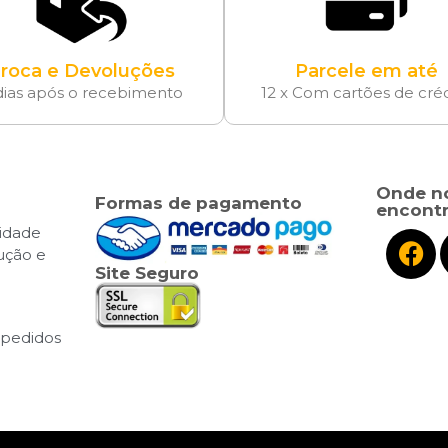
roca e Devoluções
Parcele em até
dias após o recebimento
12 x Com cartões de cré
Onde n
Formas de pagamento
encontr
cidade
lução e
Site Seguro
pedidos