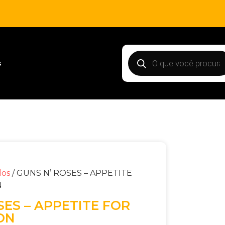
s
dos
/ GUNS N’ ROSES – APPETITE
N
SES – APPETITE FOR
ON