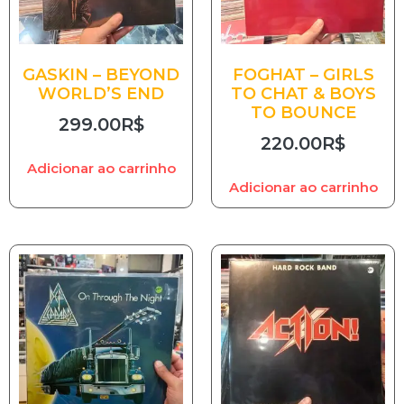
GASKIN – BEYOND
FOGHAT – GIRLS
WORLD’S END
TO CHAT & BOYS
TO BOUNCE
299.00
R$
220.00
R$
Adicionar ao carrinho
Adicionar ao carrinho