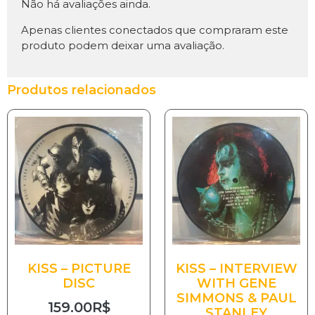
Não há avaliações ainda.
Apenas clientes conectados que compraram este
produto podem deixar uma avaliação.
Produtos relacionados
KISS – PICTURE
KISS – INTERVIEW
DISC
WITH GENE
SIMMONS & PAUL
159.00
R$
STANLEY