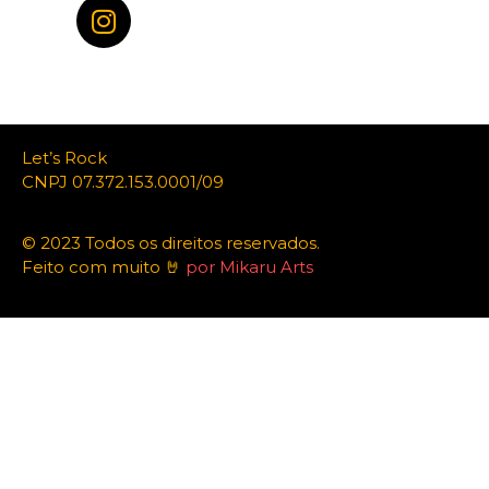
Let’s Rock
CNPJ 07.372.153.0001/09
© 2023 Todos os direitos reservados.
Feito com muito 🤘
por Mikaru Arts