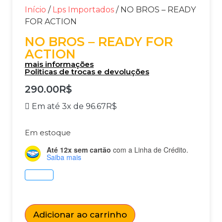
Início
/
Lps Importados
/ NO BROS – READY
FOR ACTION
NO BROS – READY FOR
ACTION
mais informações
Politicas de trocas e devoluções
290.00
R$
Em até 3x de
96.67
R$
Em estoque
Até 12x sem cartão
com a Linha de Crédito.
Saiba mais
Adicionar ao carrinho