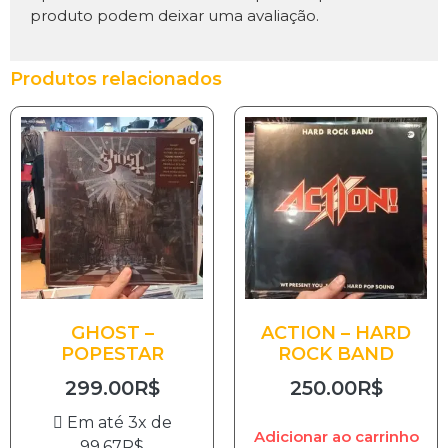
produto podem deixar uma avaliação.
Produtos relacionados
GHOST –
ACTION – HARD
POPESTAR
ROCK BAND
299.00
R$
250.00
R$
Em até 3x de
Adicionar ao carrinho
99.67
R$