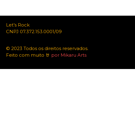
Let’s Rock
CNPJ 07.372.153.0001/09
© 2023 Todos os direitos reservados.
Feito com muito 🤘
por Mikaru Arts