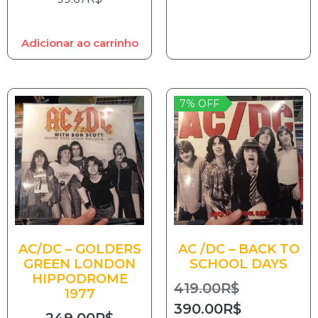
Adicionar ao carrinho
7% OFF
AC/DC – GOLDERS
AC /DC – BACK TO
GREEN LONDON
SCHOOL DAYS
HIPPODROME
419.00
R$
1977
390.00
R$
249.00
R$