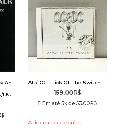
k: An
AC/DC – Flick Of The Switch
e
159.00
R$
C/DC
Em até 3x de
53.00
R$
R$
Adicionar ao carrinho