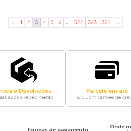
←
1
2
3
4
5
6
…
322
323
324
→
roca e Devoluções
Parcele em até
dias após o recebimento
12 x Com cartões de cré
Onde n
Formas de pagamento