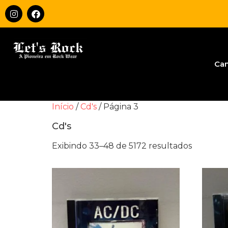
Ca
Início
/
Cd's
/ Página 3
Cd's
Exibindo 33–48 de 5172 resultados