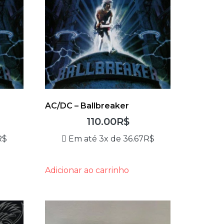
AC/DC – Ballbreaker
110.00
R$
R$
Em até 3x de
36.67
R$
Adicionar ao carrinho