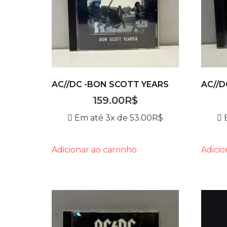
AC//DC -BON SCOTT YEARS
AC//D
159.00
R$
Em até 3x de
53.00
R$
Adicionar ao carrinho
Adicio