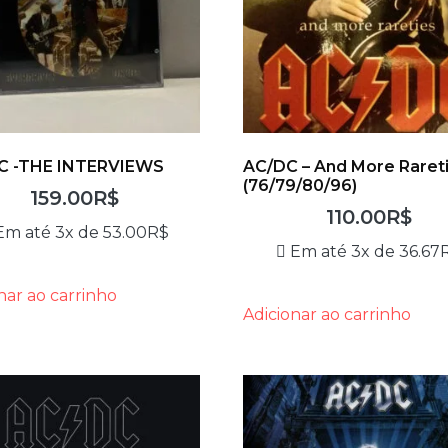
C -THE INTERVIEWS
AC/DC – And More Raret
(76/79/80/96)
159.00
R$
110.00
R$
Em até 3x de
53.00
R$
Em até 3x de
36.67
nar ao carrinho
Adicionar ao carrinho