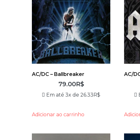
AC/DC – Ballbreaker
AC/DC
79.00
R$
Em até 3x de
26.33
R$
Adicionar ao carrinho
Adicio