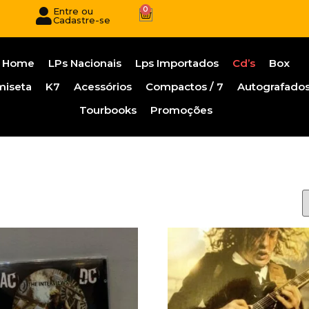
0
Entre ou
Cadastre-se
Home
LPs Nacionais
Lps Importados
Cd’s
Box
miseta
K7
Acessórios
Compactos / 7
Autografado
Tourbooks
Promoções