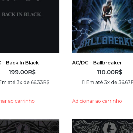
 – Back In Black
AC/DC – Ballbreaker
199.00
R$
110.00
R$
Em até 3x de
66.33
R$
Em até 3x de
36.67
nar ao carrinho
Adicionar ao carrinho