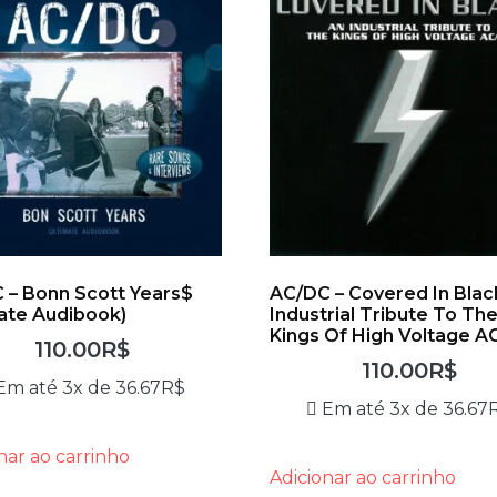
 – Bonn Scott Years$
AC/DC – Covered In Blac
mate Audibook)
Industrial Tribute To Th
Kings Of High Voltage A
110.00
R$
110.00
R$
Em até 3x de
36.67
R$
Em até 3x de
36.67
nar ao carrinho
Adicionar ao carrinho