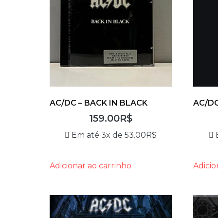
AC/DC – BACK IN BLACK
AC/DC
159.00
R$
Em até 3x de
53.00
R$
Adicionar ao carrinho
Adicio