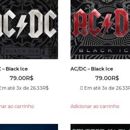
 – Black Ice
AC/DC – Black Ice
79.00
R$
79.00
R$
Em até 3x de
26.33
R$
Em até 3x de
26.33
nar ao carrinho
Adicionar ao carrinho