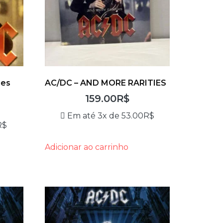
ies
AC/DC – AND MORE RARITIES
159.00
R$
Em até 3x de
53.00
R$
R$
Adicionar ao carrinho