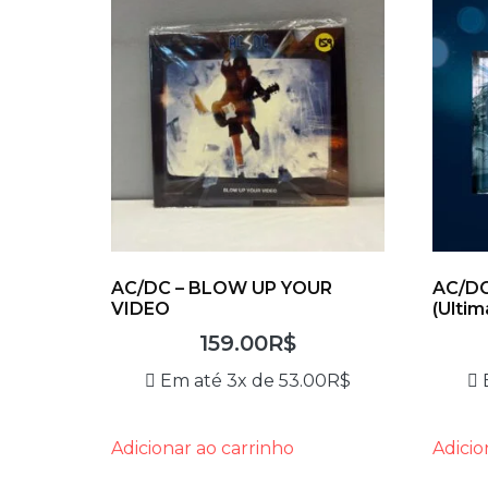
AC/DC – BLOW UP YOUR
AC/DC
VIDEO
(Ulti
159.00
R$
Em até 3x de
53.00
R$
Adicionar ao carrinho
Adicio