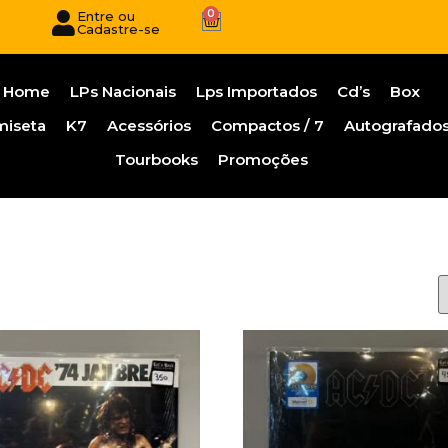
0
Entre ou
Cadastre-se
Home
LPs Nacionais
Lps Importados
Cd’s
Box
miseta
K7
Acessórios
Compactos / 7
Autografado
Tourbooks
Promoções