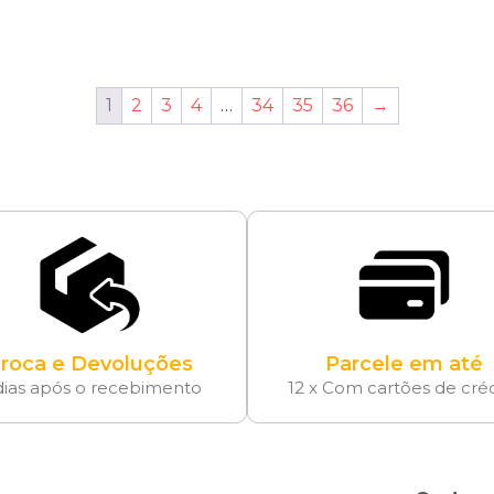
1
2
3
4
…
34
35
36
→
roca e Devoluções
Parcele em até
dias após o recebimento
12 x Com cartões de cré