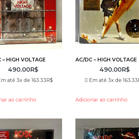
 – HIGH VOLTAGE
AC/DC – HIGH VOLTAGE
490.00
R$
490.00
R$
Em até 3x de
163.33
R$
Em até 3x de
163.33
nar ao carrinho
Adicionar ao carrinho