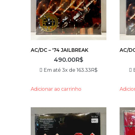
AC/DC – ’74 JAILBREAK
AC/DC
490.00
R$
Em até 3x de
163.33
R$
Adicionar ao carrinho
Adicio