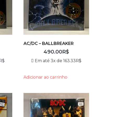
AC/DC – BALLBREAKER
490.00
R$
R$
Em até 3x de
163.33
R$
Adicionar ao carrinho