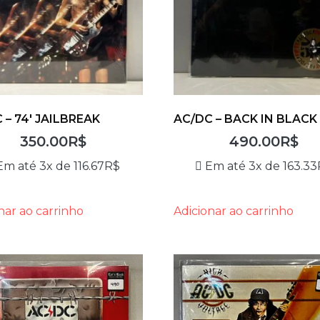
 – 74′ JAILBREAK
AC/DC – BACK IN BLACK
350.00
R$
490.00
R$
Em até 3x de
116.67
R$
Em até 3x de
163.33
nar ao carrinho
Adicionar ao carrinho