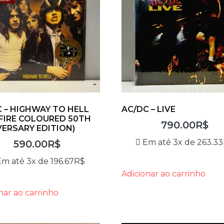
 – HIGHWAY TO HELL
AC/DC – LIVE
FIRE COLOURED 50TH
790.00
R$
ERSARY EDITION)
Em até 3x de
263.33
590.00
R$
Em até 3x de
196.67
R$
Adicionar ao carrinho
nar ao carrinho