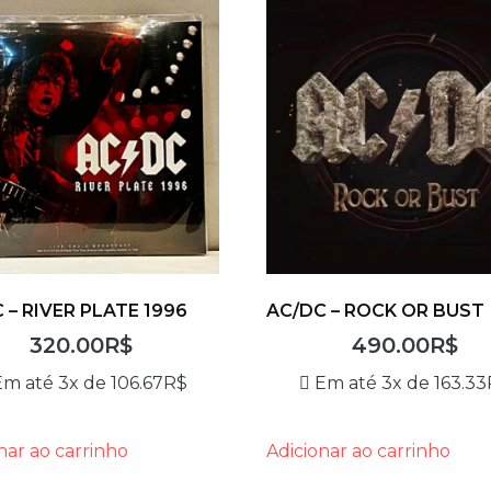
 – RIVER PLATE 1996
AC/DC – ROCK OR BUST
320.00
R$
490.00
R$
Em até 3x de
106.67
R$
Em até 3x de
163.33
nar ao carrinho
Adicionar ao carrinho