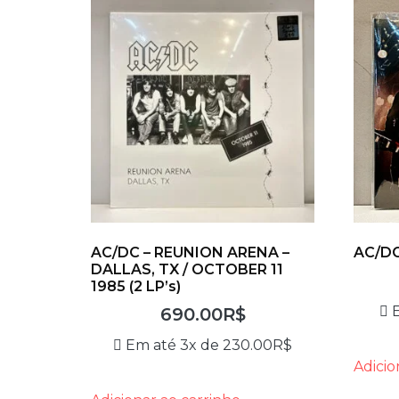
AC/DC – REUNION ARENA –
AC/DC
DALLAS, TX / OCTOBER 11
1985 (2 LP’s)
690.00
R$
Em até 3x de
230.00
R$
Adicio