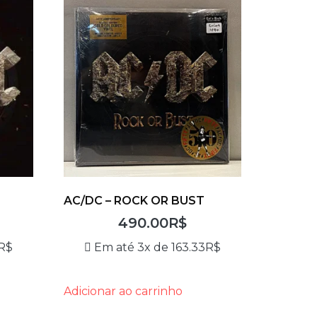
AC/DC – ROCK OR BUST
490.00
R$
R$
Em até 3x de
163.33
R$
Adicionar ao carrinho