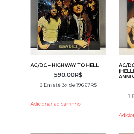
AC/DC – HIGHWAY TO HELL
AC/DC
(HELL
590.00
R$
ANNIV
Em até 3x de
196.67
R$
Adicionar ao carrinho
Adicio