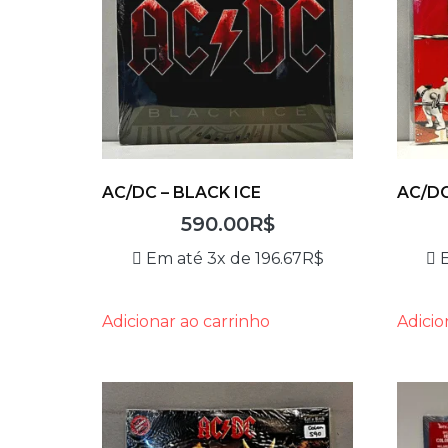
AC/DC – BLACK ICE
AC/DC
590.00
R$
Em até 3x de
196.67
R$
Adicionar ao carrinho
Adicio