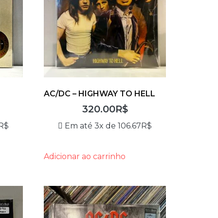
AC/DC – HIGHWAY TO HELL
320.00
R$
R$
Em até 3x de
106.67
R$
Adicionar ao carrinho