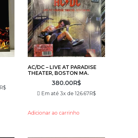
AC/DC – LIVE AT PARADISE
THEATER, BOSTON MA.
380.00
R$
R$
Em até 3x de
126.67
R$
Adicionar ao carrinho