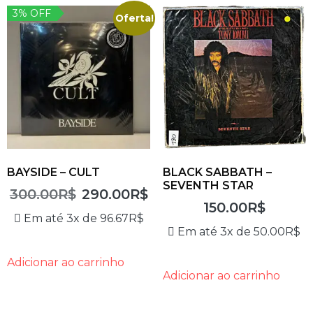
3% OFF
Oferta!
BAYSIDE – CULT
BLACK SABBATH –
SEVENTH STAR
300.00
R$
290.00
R$
150.00
R$
Em até 3x de
96.67
R$
Em até 3x de
50.00
R$
Adicionar ao carrinho
Adicionar ao carrinho