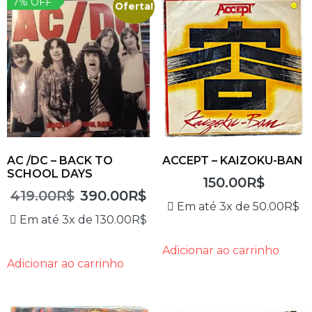
7% OFF
Oferta!
AC /DC – BACK TO
ACCEPT – KAIZOKU-BAN
SCHOOL DAYS
150.00
R$
419.00
R$
390.00
R$
Em até 3x de
50.00
R$
Em até 3x de
130.00
R$
Adicionar ao carrinho
Adicionar ao carrinho