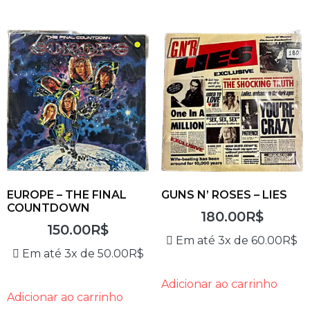
EUROPE – THE FINAL
GUNS N’ ROSES – LIES
COUNTDOWN
180.00
R$
150.00
R$
Em até 3x de
60.00
R$
Em até 3x de
50.00
R$
Adicionar ao carrinho
Adicionar ao carrinho