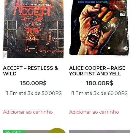
ACCEPT – RESTLESS &
ALICE COOPER – RAISE
WILD
YOUR FIST AND YELL
150.00
R$
180.00
R$
Em até 3x de
50.00
R$
Em até 3x de
60.00
R$
Adicionar ao carrinho
Adicionar ao carrinho