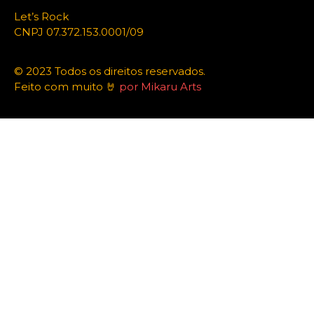
Let’s Rock
CNPJ 07.372.153.0001/09
© 2023 Todos os direitos reservados.
Feito com muito 🤘
por Mikaru Arts