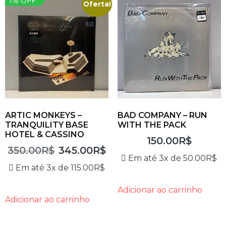
1% OFF
Oferta!
ARTIC MONKEYS –
BAD COMPANY – RUN
TRANQUILITY BASE
WITH THE PACK
HOTEL & CASSINO
150.00
R$
350.00
R$
345.00
R$
Em até 3x de
50.00
R$
Em até 3x de
115.00
R$
Adicionar ao carrinho
Adicionar ao carrinho