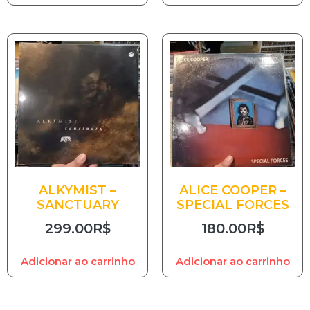
ALKYMIST –
ALICE COOPER –
SANCTUARY
SPECIAL FORCES
299.00
R$
180.00
R$
Adicionar ao carrinho
Adicionar ao carrinho