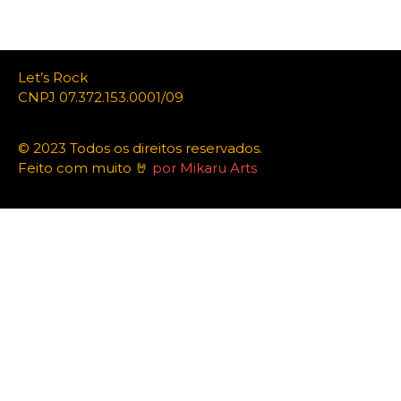
Let’s Rock
CNPJ 07.372.153.0001/09
© 2023 Todos os direitos reservados.
Feito com muito 🤘
por Mikaru Arts