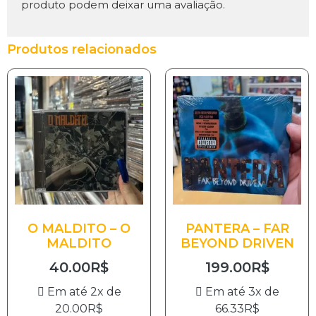
produto podem deixar uma avaliação.
Produtos relacionados
O MALDITO – O
PANTERA – FAR
MALDITO
BEYOND DRIVEN
40.00
R$
199.00
R$
Em até 2x de
Em até 3x de
20.00
R$
66.33
R$