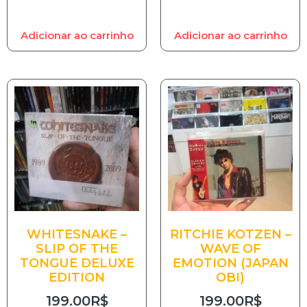
Adicionar ao carrinho
Adicionar ao carrinho
WHITESNAKE –
RITCHIE KOTZEN –
SLIP OF THE
WAVE OF
TONGUE DELUXE
EMOTION (JAPAN
EDITION
OBI)
199.00
R$
199.00
R$