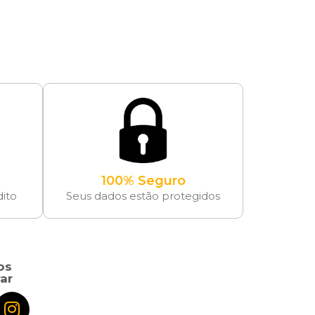
100% Seguro
dito
Seus dados estão protegidos
os
ar