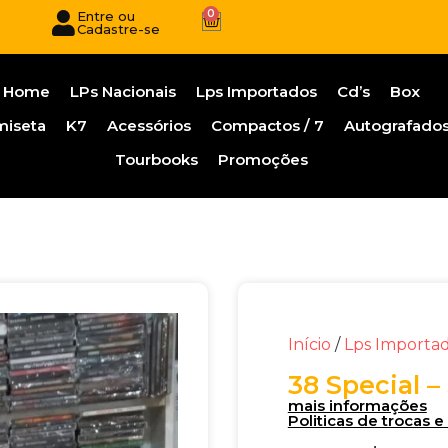
0
Entre ou
Cadastre-se
Home
LPs Nacionais
Lps Importados
Cd’s
Box
miseta
K7
Acessórios
Compactos / 7
Autografado
Tourbooks
Promoções
Início
/
Lps Importa
38 Special –
mais informações
Politicas de trocas 