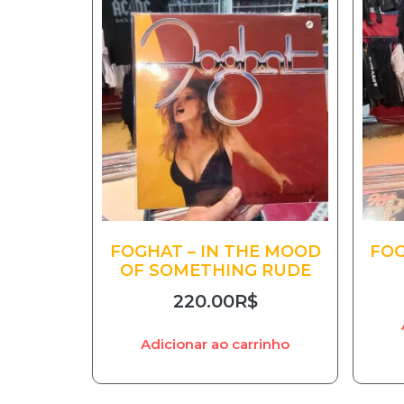
FOGHAT – IN THE MOOD
FOG
OF SOMETHING RUDE
220.00
R$
Adicionar ao carrinho