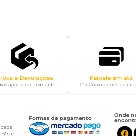
roca e Devoluções
Parcele em até
dias após o recebimento
12 x Com cartões de cré
Onde n
Formas de pagamento
encontr
cidade
lução e