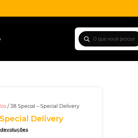
s
dos
/ 38 Special – Special Delivery
 Special Delivery
e devoluções