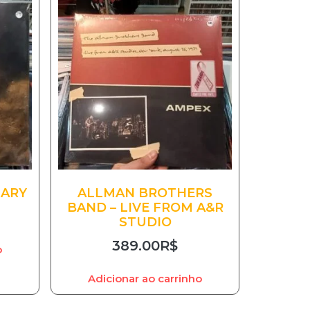
UARY
ALLMAN BROTHERS
BAND – LIVE FROM A&R
STUDIO
389.00
R$
o
Adicionar ao carrinho