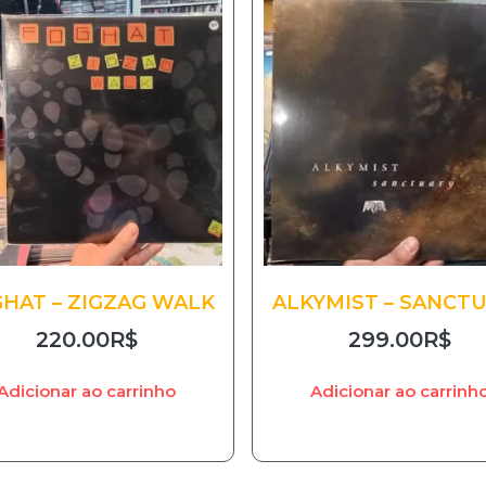
HAT – ZIGZAG WALK
ALKYMIST – SANCT
220.00
R$
299.00
R$
Adicionar ao carrinho
Adicionar ao carrinh