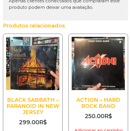
Apenas clientes conectados que compraram este
produto podem deixar uma avaliação.
Produtos relacionados
BLACK SABBATH –
ACTION – HARD
PARANOID IN NEW
ROCK BAND
JERSEY
250.00
R$
299.00
R$
Adicionar ao carrinho