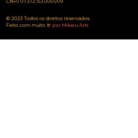
CNPJ 07.372.153.0001/09
© 2023 Todos os direitos reservados.
Feito com muito 🤘
por Mikaru Arts