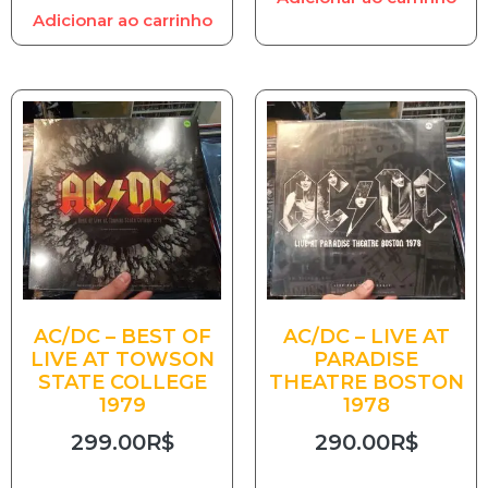
Adicionar ao carrinho
AC/DC – BEST OF
AC/DC – LIVE AT
LIVE AT TOWSON
PARADISE
STATE COLLEGE
THEATRE BOSTON
1979
1978
299.00
R$
290.00
R$