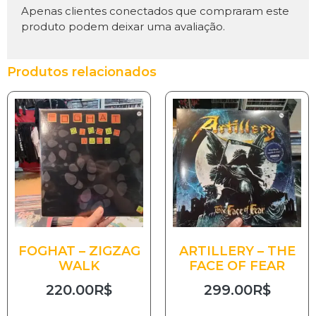
Apenas clientes conectados que compraram este
produto podem deixar uma avaliação.
Produtos relacionados
FOGHAT – ZIGZAG
ARTILLERY – THE
WALK
FACE OF FEAR
220.00
R$
299.00
R$