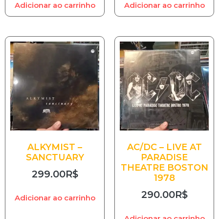
Adicionar ao carrinho
Adicionar ao carrinho
ALKYMIST –
AC/DC – LIVE AT
SANCTUARY
PARADISE
THEATRE BOSTON
299.00
R$
1978
290.00
R$
Adicionar ao carrinho
Adicionar ao carrinho