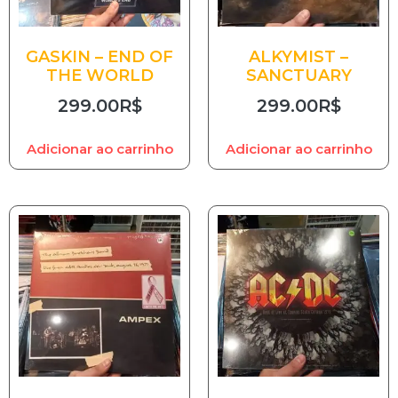
GASKIN – END OF
ALKYMIST –
THE WORLD
SANCTUARY
299.00
R$
299.00
R$
Adicionar ao carrinho
Adicionar ao carrinho