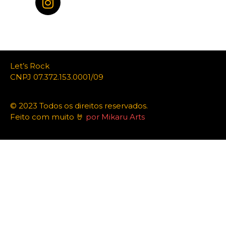
Let’s Rock
CNPJ 07.372.153.0001/09
© 2023 Todos os direitos reservados.
Feito com muito 🤘
por Mikaru Arts