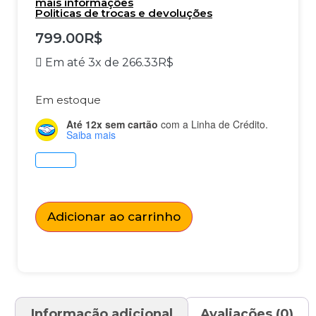
mais informações
Politicas de trocas e devoluções
799.00
R$
Em até 3x de
266.33
R$
Em estoque
Até 12x sem cartão
com a Linha de Crédito.
Saiba mais
Adicionar ao carrinho
Informação adicional
Avaliações (0)