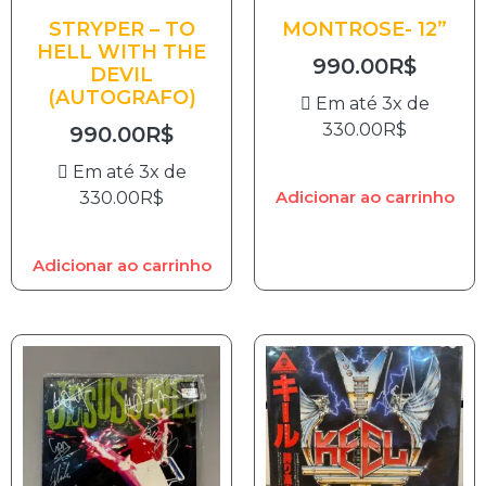
STRYPER – TO
MONTROSE- 12”
HELL WITH THE
990.00
R$
DEVIL
(AUTOGRAFO)
Em até 3x de
330.00
R$
990.00
R$
Em até 3x de
Adicionar ao carrinho
330.00
R$
Adicionar ao carrinho