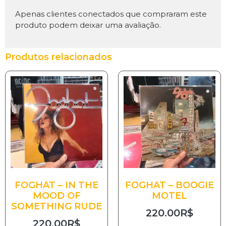
Apenas clientes conectados que compraram este
produto podem deixar uma avaliação.
Produtos relacionados
FOGHAT – IN THE
FOGHAT – BOOGIE
MOOD OF
MOTEL
SOMETHING RUDE
220.00
R$
220.00
R$