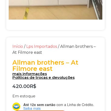
Início
/
Lps Importados
/ Allman brothers –
At Filmore east
Allman brothers – At
Filmore east
mais informações
Politicas de trocas e devoluções
420.00
R$
Em estoque
Até 12x sem cartão
com a Linha de Crédito.
Saiba mais