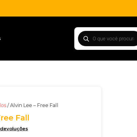
s
dos
/ Alvin Lee – Free Fall
ree Fall
e devoluções