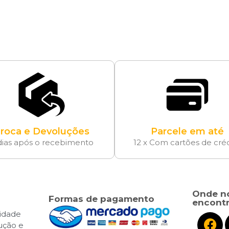
roca e Devoluções
Parcele em até
dias após o recebimento
12 x Com cartões de cré
Onde n
Formas de pagamento
encontr
cidade
lução e