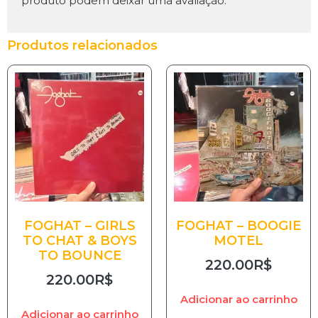
produto podem deixar uma avaliação.
Produtos relacionados
FOGHAT – GIRLS
FOGHAT – BOOGIE
TO CHAT & BOYS
MOTEL
TO BOUNCE
220.00
R$
220.00
R$
Adicionar ao carrinho
Adicionar ao carrinho