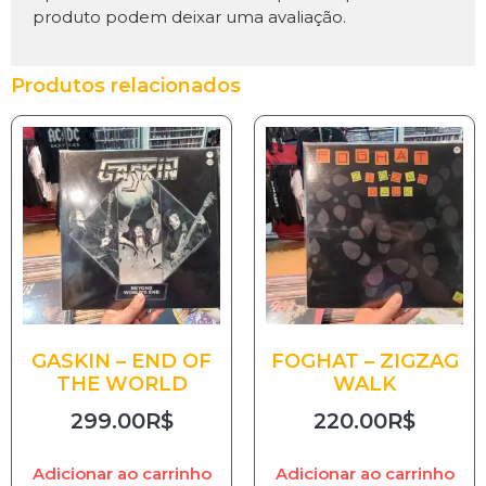
produto podem deixar uma avaliação.
Produtos relacionados
GASKIN – END OF
FOGHAT – ZIGZAG
THE WORLD
WALK
299.00
R$
220.00
R$
Adicionar ao carrinho
Adicionar ao carrinho