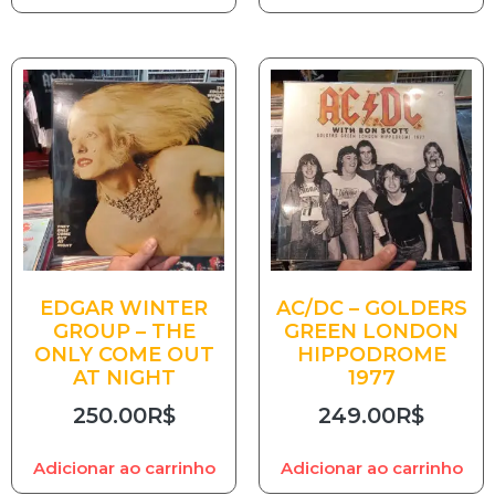
EDGAR WINTER
AC/DC – GOLDERS
GROUP – THE
GREEN LONDON
ONLY COME OUT
HIPPODROME
AT NIGHT
1977
250.00
R$
249.00
R$
Adicionar ao carrinho
Adicionar ao carrinho