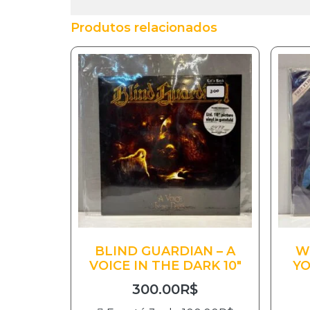
Produtos relacionados
BLIND GUARDIAN – A
W
VOICE IN THE DARK 10″
YO
300.00
R$