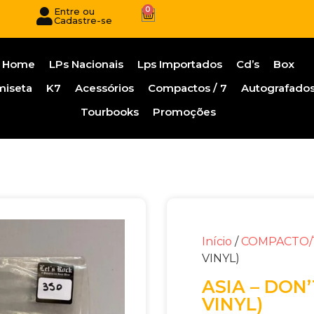
0
Entre ou
Cadastre-se
Home
LPs Nacionais
Lps Importados
Cd’s
Box
miseta
K7
Acessórios
Compactos / 7
Autografado
Tourbooks
Promoções
Início
/
COMPACTO/
VINYL)
ASIA – DON
VINYL)