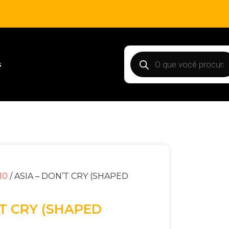
s
10
/ ASIA – DON’T CRY (SHAPED
’T CRY (SHAPED