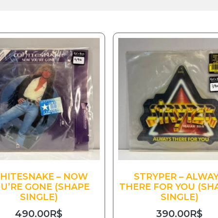
HITESNAKE – NOW
STRYPER – ALWA
U’RE GONE (SHAPE
THERE FOR YOU (SH
SINGLE)
SINGLE)
490.00
R$
390.00
R$