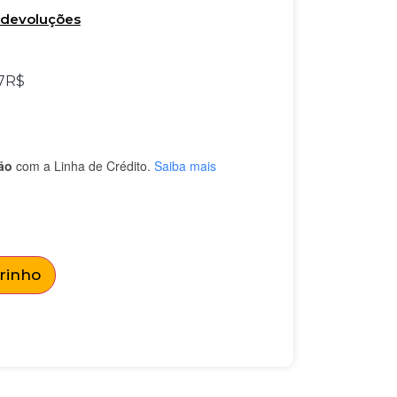
e devoluções
7
R$
ão
com a Linha de Crédito.
Saiba mais
rrinho