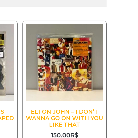
YS
ELTON JOHN – I DON’T
APED
WANNA GO ON WITH YOU
LIKE THAT
150.00
R$