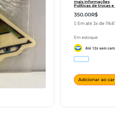
mais informações
Politicas de trocas 
350.00
R$
Em até 3x de
116.6
Em estoque
Até 12x sem cart
Adicionar ao ca