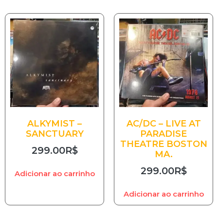
ALKYMIST –
AC/DC – LIVE AT
SANCTUARY
PARADISE
THEATRE BOSTON
299.00
R$
MA.
299.00
R$
Adicionar ao carrinho
Adicionar ao carrinho