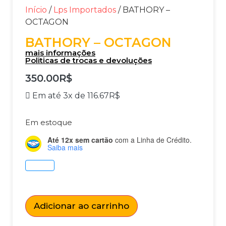
Início
/
Lps Importados
/ BATHORY –
OCTAGON
BATHORY – OCTAGON
mais informações
Politicas de trocas e devoluções
350.00
R$
Em até 3x de
116.67
R$
Em estoque
Até 12x sem cartão
com a Linha de Crédito.
Saiba mais
Adicionar ao carrinho