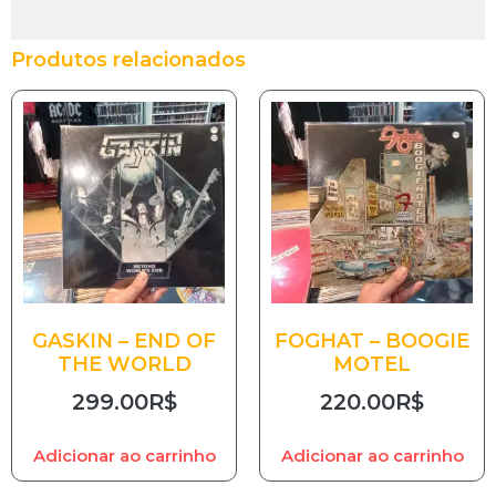
Produtos relacionados
GASKIN – END OF
FOGHAT – BOOGIE
THE WORLD
MOTEL
299.00
R$
220.00
R$
Adicionar ao carrinho
Adicionar ao carrinho