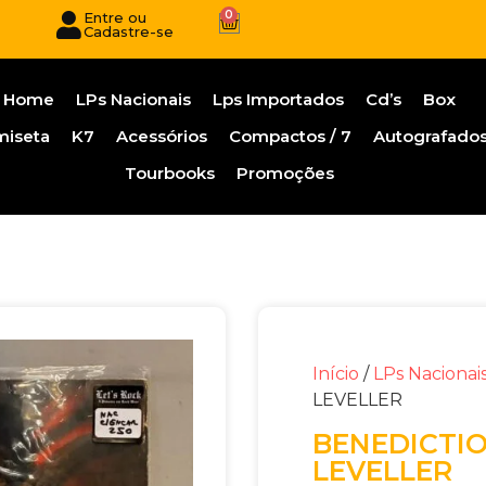
0
Entre ou
Cadastre-se
Home
LPs Nacionais
Lps Importados
Cd’s
Box
miseta
K7
Acessórios
Compactos / 7
Autografado
Tourbooks
Promoções
Início
/
LPs Nacionai
LEVELLER
BENEDICTIO
LEVELLER