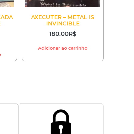
CADA
AXECUTER – METAL IS
E
INVINCIBLE
180.00
R$
Adicionar ao carrinho
o