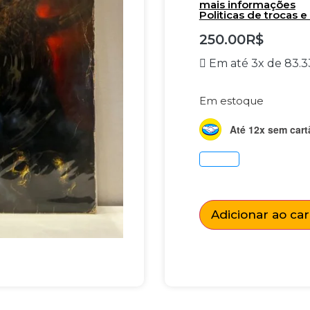
mais informações
Politicas de trocas 
250.00
R$
Em até 3x de
83.3
Em estoque
Até 12x sem cart
Adicionar ao ca