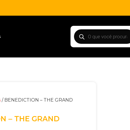
s
s
/ BENEDICTION – THE GRAND
N – THE GRAND