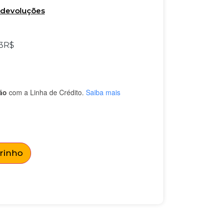
e devoluções
3
R$
ão
com a Linha de Crédito.
Saiba mais
rrinho