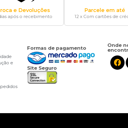
roca e Devoluções
Parcele em até
dias após o recebimento
12 x Com cartões de cré
Onde n
Formas de pagamento
encontr
cidade
lução e
Site Seguro
pedidos