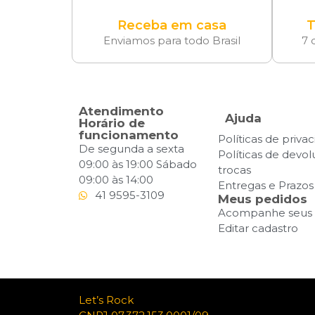
Receba em casa
T
Enviamos para todo Brasil
7 
Atendimento
Ajuda
Horário de
funcionamento
Políticas de priva
De segunda a sexta
Políticas de devo
09:00 às 19:00 Sábado
trocas
09:00 às 14:00
Entregas e Prazos
41 9595-3109
Meus pedidos
Acompanhe seus 
Editar cadastro
Let’s Rock