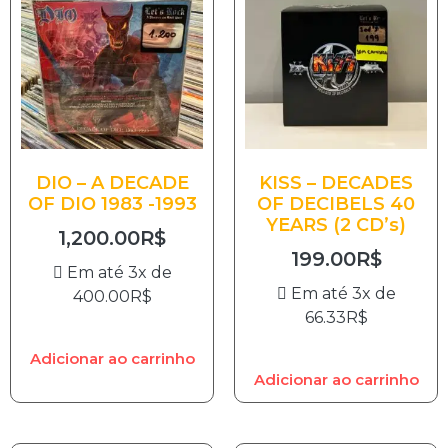
DIO – A DECADE
KISS – DECADES
OF DIO 1983 -1993
OF DECIBELS 40
YEARS (2 CD’s)
1,200.00
R$
199.00
R$
Em até 3x de
Em até 3x de
400.00
R$
66.33
R$
Adicionar ao carrinho
Adicionar ao carrinho