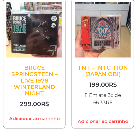
BRUCE
TNT – INTUITION
SPRINGSTEEN –
(JAPAN OBI)
LIVE 1978
199.00
R$
WINTERLAND
NIGHT
Em até 3x de
66.33
R$
299.00
R$
Adicionar ao carrinho
Adicionar ao carrinho