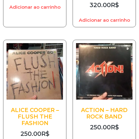
320.00
R$
Adicionar ao carrinho
Adicionar ao carrinho
ALICE COOPER –
ACTION – HARD
FLUSH THE
ROCK BAND
FASHION
250.00
R$
250.00
R$