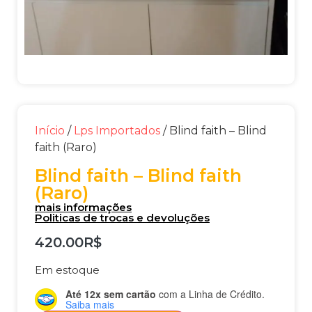
Início
/
Lps Importados
/ Blind faith – Blind
faith (Raro)
Blind faith – Blind faith
(Raro)
mais informações
Politicas de trocas e devoluções
420.00
R$
Em estoque
Até 12x sem cartão
com a Linha de Crédito.
Saiba mais