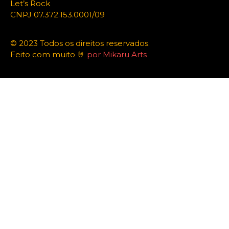
Let’s Rock
CNPJ 07.372.153.0001/09
© 2023 Todos os direitos reservados.
Feito com muito 🤘
por Mikaru Arts