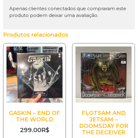
Apenas clientes conectados que compraram este
produto podem deixar uma avaliação.
Produtos relacionados
GASKIN – END OF
FLOTSAM AND
THE WORLD
JETSAM –
DOOMSDAY FOR
299.00
R$
THE DECEIVER