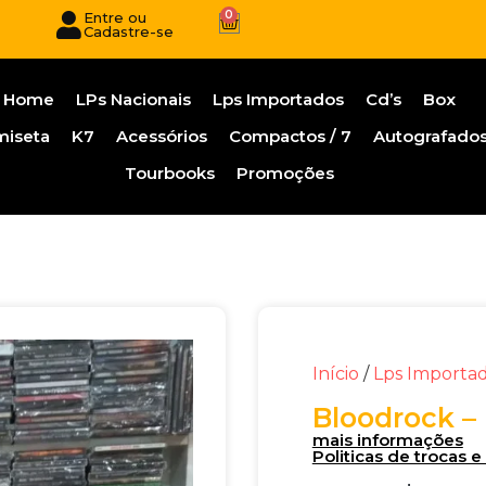
0
Entre ou
Cadastre-se
Home
LPs Nacionais
Lps Importados
Cd’s
Box
miseta
K7
Acessórios
Compactos / 7
Autografado
Tourbooks
Promoções
Início
/
Lps Importa
Bloodrock – 
mais informações
Politicas de trocas 