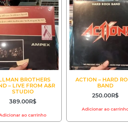
LLMAN BROTHERS
ACTION – HARD R
ND – LIVE FROM A&R
BAND
STUDIO
250.00
R$
389.00
R$
Adicionar ao carrinh
Adicionar ao carrinho