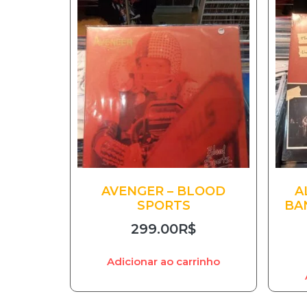
AVENGER – BLOOD
A
SPORTS
BA
299.00
R$
Adicionar ao carrinho