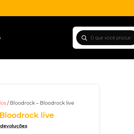
s
dos
/ Bloodrock – Bloodrock live
Bloodrock live
e devoluções