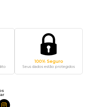
100% Seguro
dito
Seus dados estão protegidos
os
ar