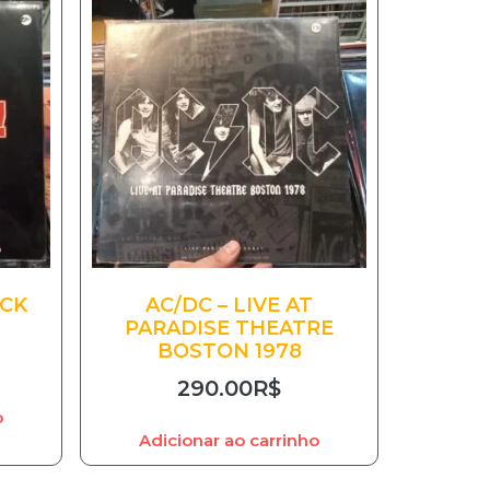
OCK
AC/DC – LIVE AT
PARADISE THEATRE
BOSTON 1978
290.00
R$
o
Adicionar ao carrinho