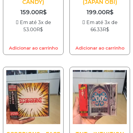
CANDY)
(JAPAN OBI)
159.00
R$
199.00
R$
Em até 3x de
Em até 3x de
53.00
R$
66.33
R$
Adicionar ao carrinho
Adicionar ao carrinho