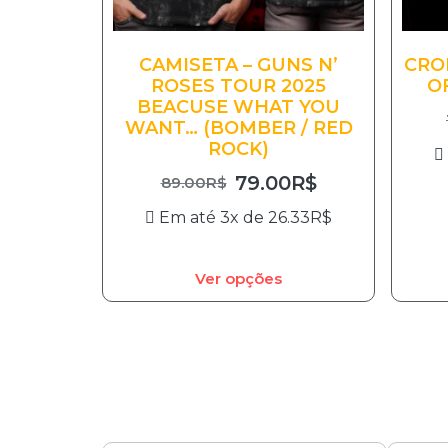
CAMISETA – GUNS N’
CRO
ROSES TOUR 2025
O
BEACUSE WHAT YOU
WANT… (BOMBER / RED
ROCK)
79.00
R$
89.00
R$
Em até 3x de
26.33
R$
Ver opções