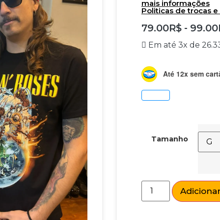
mais informações
Politicas de trocas 
79.00
R$
-
99.00
Em até 3x de
26.3
Até 12x sem cart
Tamanho
Adicionar