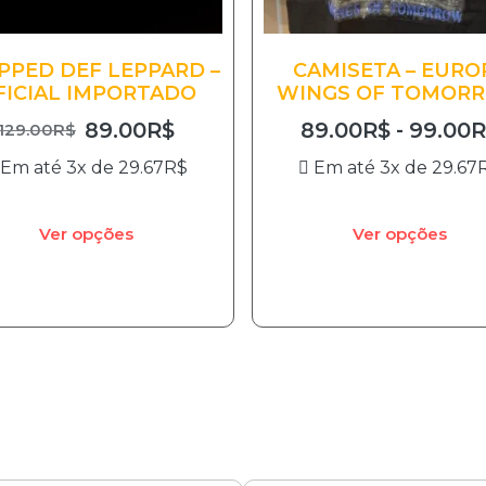
PPED DEF LEPPARD –
CAMISETA – EURO
FICIAL IMPORTADO
WINGS OF TOMOR
89.00
R$
89.00
R$
-
99.00
R
129.00
R$
Em até 3x de
29.67
R$
Em até 3x de
29.67
Ver opções
Ver opções