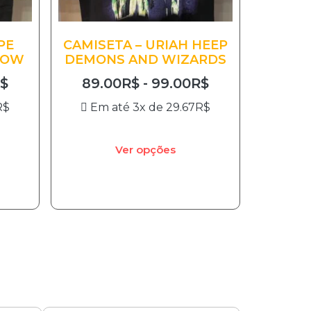
PE
CAMISETA – URIAH HEEP
ROW
DEMONS AND WIZARDS
$
89.00
R$
-
99.00
R$
R$
Em até 3x de
29.67
R$
Ver opções