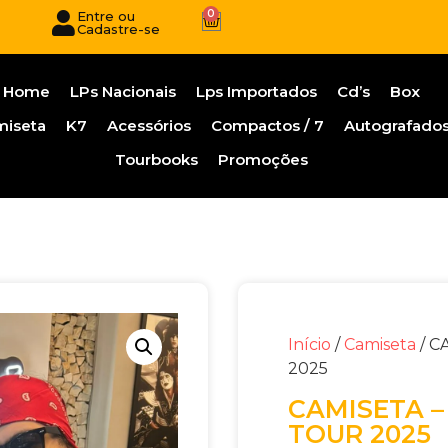
0
Entre ou
Cadastre-se
Home
LPs Nacionais
Lps Importados
Cd’s
Box
miseta
K7
Acessórios
Compactos / 7
Autografado
Tourbooks
Promoções
Início
/
Camiseta
/ C
2025
CAMISETA –
TOUR 2025