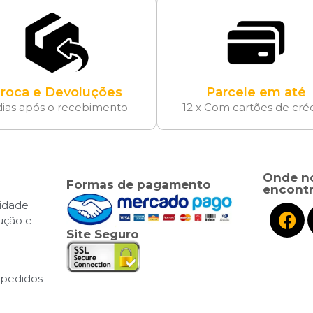
roca e Devoluções
Parcele em até
dias após o recebimento
12 x Com cartões de cré
Onde n
Formas de pagamento
encontr
cidade
lução e
Site Seguro
pedidos