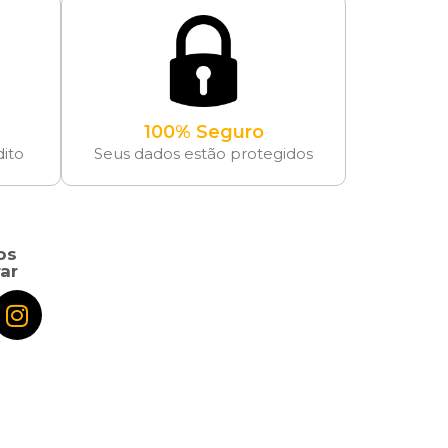
100% Seguro
dito
Seus dados estão protegidos
os
ar