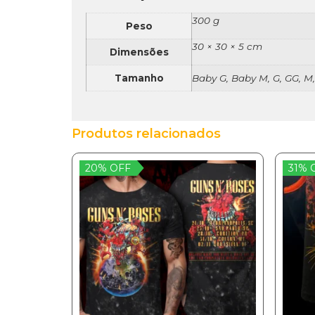
300 g
Peso
30 × 30 × 5 cm
Dimensões
Tamanho
Baby G, Baby M, G, GG, M,
Produtos relacionados
20% OFF
31% 