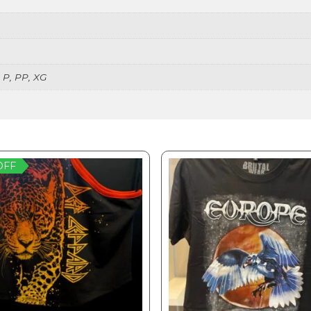
 P, PP, XG
OFF