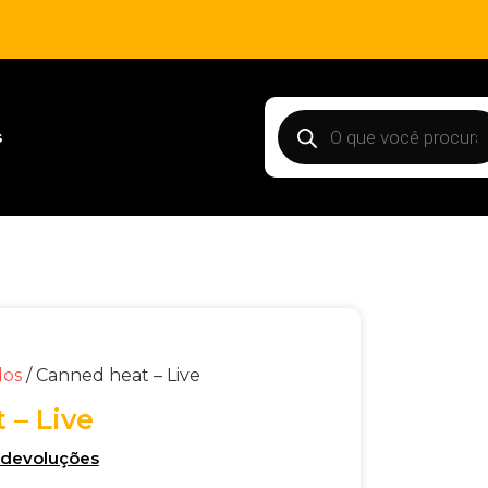
s
dos
/ Canned heat – Live
 – Live
e devoluções