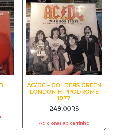
D
AC/DC – GOLDERS GREEN
LONDON HIPPODROME
1977
249.00
R$
o
Adicionar ao carrinho