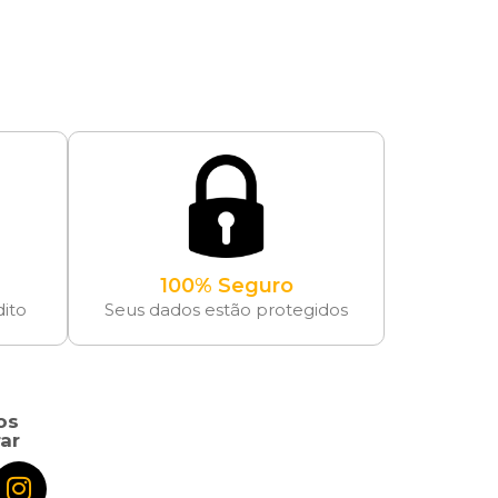
100% Seguro
dito
Seus dados estão protegidos
os
ar