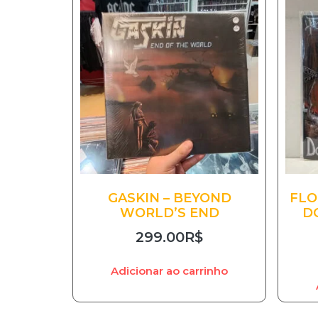
GASKIN – BEYOND
FLO
WORLD’S END
D
299.00
R$
Adicionar ao carrinho