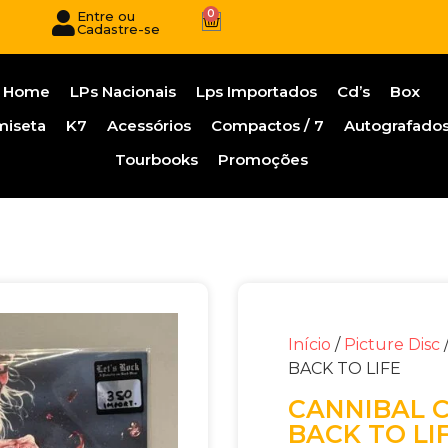
0
Entre ou
Cadastre-se
Home
LPs Nacionais
Lps Importados
Cd’s
Box
miseta
K7
Acessórios
Compactos / 7
Autografado
Tourbooks
Promoções
Início
/
Picture Disc
BACK TO LIFE
CANNIBAL C
BACK TO LI