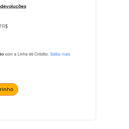
e devoluções
7
R$
ão
com a Linha de Crédito.
Saiba mais
rrinho