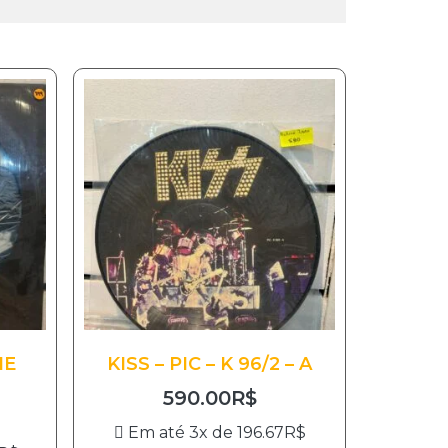
HE
KISS – PIC – K 96/2 – A
590.00
R$
Em até 3x de
196.67
R$