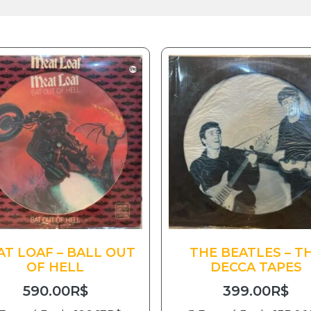
T LOAF – BALL OUT
THE BEATLES – T
OF HELL
DECCA TAPES
590.00
R$
399.00
R$