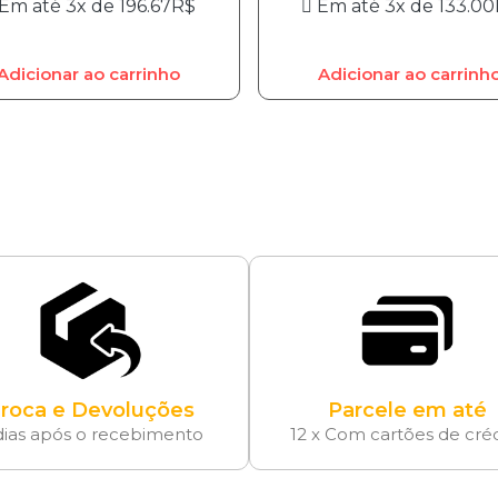
Em até 3x de
196.67
R$
Em até 3x de
133.00
Adicionar ao carrinho
Adicionar ao carrinh
roca e Devoluções
Parcele em até
dias após o recebimento
12 x Com cartões de cré