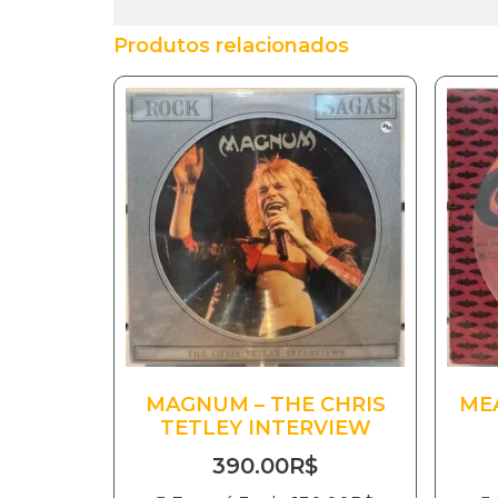
Produtos relacionados
MAGNUM – THE CHRIS
MEA
TETLEY INTERVIEW
390.00
R$