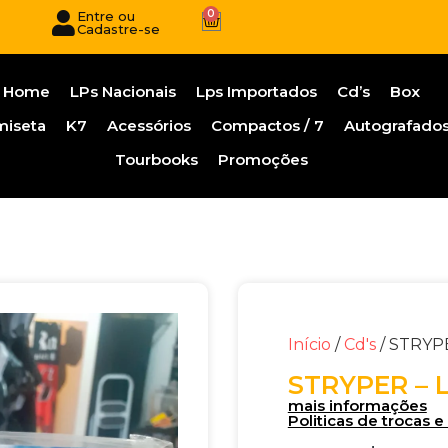
0
Entre ou
Cadastre-se
Home
LPs Nacionais
Lps Importados
Cd’s
Box
miseta
K7
Acessórios
Compactos / 7
Autografado
Tourbooks
Promoções
Início
/
Cd's
/ STRYPE
STRYPER – 
mais informações
Politicas de trocas 