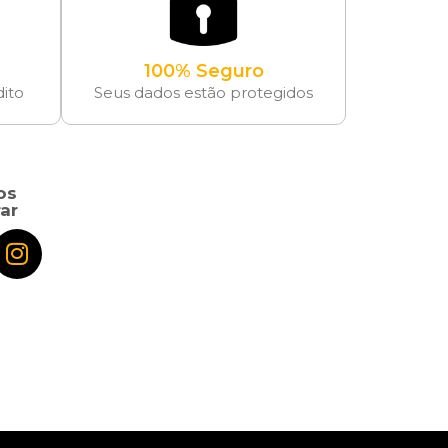
100% Seguro
dito
Seus dados estão protegidos
os
ar