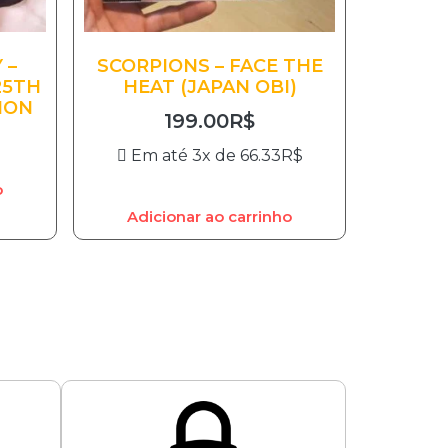
 –
SCORPIONS – FACE THE
25TH
HEAT (JAPAN OBI)
ION
199.00
R$
Em até 3x de
66.33
R$
o
Adicionar ao carrinho