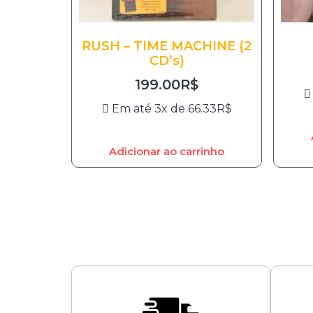
RUSH – TIME MACHINE (2
CD’s)
199.00
R$
Em até 3x de
66.33
R$
Adicionar ao carrinho