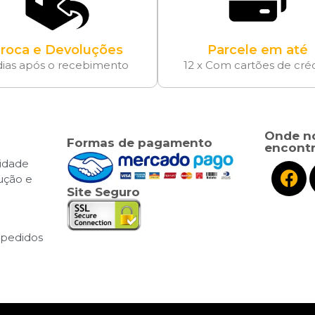
roca e Devoluções
Parcele em até
dias após o recebimento
12 x Com cartões de cré
Onde n
Formas de pagamento
encontr
cidade
lução e
Site Seguro
pedidos