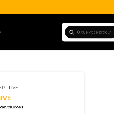
s
R – LIVE
LIVE
e devoluções