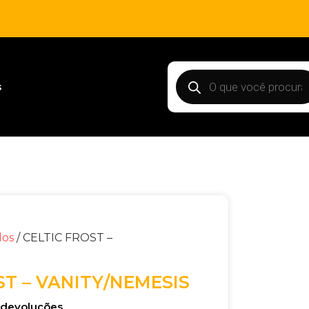
s
dos
/ CELTIC FROST –
ST – VANITY/NEMESIS
e devoluções