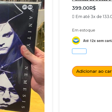
399.00
R$
Em até 3x de
133.
Em estoque
Até 12x sem cart
Adicionar ao ca