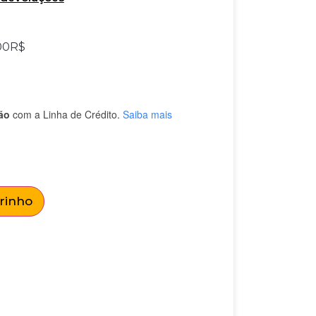
00
R$
ão
com a Linha de Crédito.
Saiba mais
rrinho