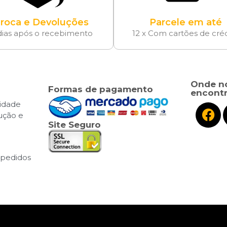
roca e Devoluções
Parcele em até
dias após o recebimento
12 x Com cartões de cré
Onde n
Formas de pagamento
encontr
cidade
lução e
Site Seguro
pedidos