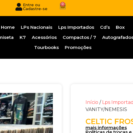
0
Entre ou
Cadastre-se
Home
LPs Nacionais
Lps Importados
Cd’s
Box
miseta
K7
Acessórios
Compactos / 7
Autografado
Tourbooks
Promoções
Início
/
Lps Importa
VANITY/NEMESIS
CELTIC FRO
mais informações
Politicas de trocas 