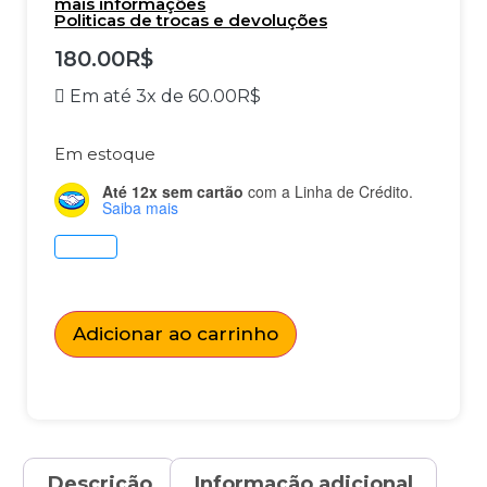
mais informações
Politicas de trocas e devoluções
180.00
R$
Em até 3x de
60.00
R$
Em estoque
Até 12x sem cartão
com a Linha de Crédito.
Saiba mais
Adicionar ao carrinho
Descrição
Informação adicional