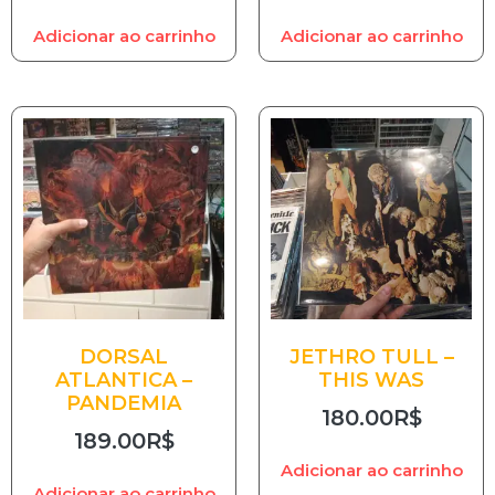
Adicionar ao carrinho
Adicionar ao carrinho
DORSAL
JETHRO TULL –
ATLANTICA –
THIS WAS
PANDEMIA
180.00
R$
189.00
R$
Adicionar ao carrinho
Adicionar ao carrinho