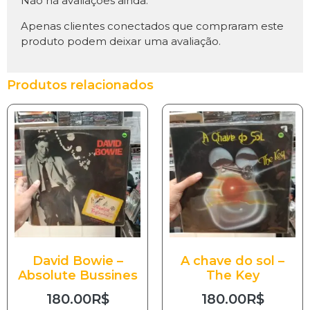
Não há avaliações ainda.
Apenas clientes conectados que compraram este
produto podem deixar uma avaliação.
Produtos relacionados
David Bowie –
A chave do sol –
Absolute Bussines
The Key
180.00
R$
180.00
R$