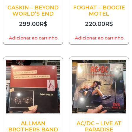
GASKIN – BEYOND
FOGHAT – BOOGIE
WORLD’S END
MOTEL
299.00
R$
220.00
R$
Adicionar ao carrinho
Adicionar ao carrinho
ALLMAN
AC/DC – LIVE AT
BROTHERS BAND
PARADISE