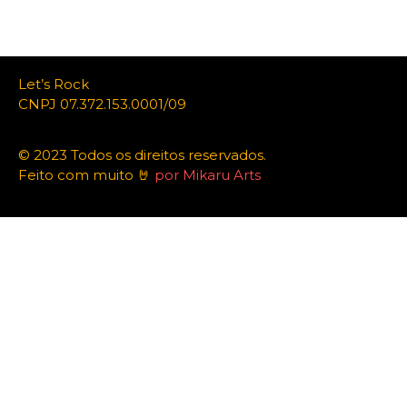
Let’s Rock
CNPJ 07.372.153.0001/09
© 2023 Todos os direitos reservados.
Feito com muito 🤘
por Mikaru Arts