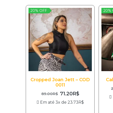
20% OFF
20% 
Cropped Joan Jett – COD
Ca
0011
71.20
R$
89.00
R$
Em até 3x de
23.73
R$