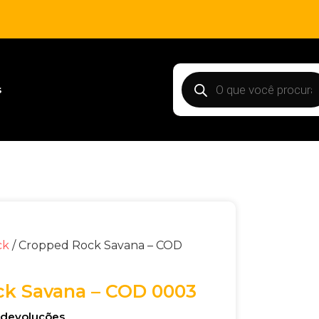
s
ck
/ Cropped Rock Savana – COD
k Savana – COD 0003
e devoluções