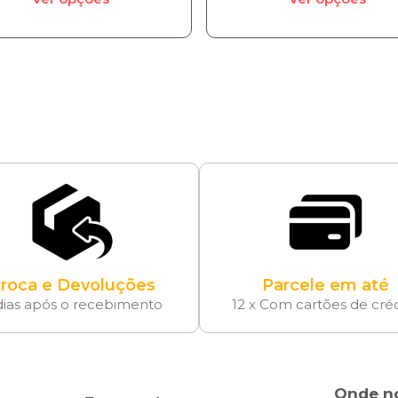
roca e Devoluções
Parcele em até
dias após o recebimento
12 x Com cartões de cré
Onde n