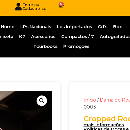
0
Entre ou
Cadastre-se
Home
LPs Nacionais
Lps Importados
Cd’s
Box
miseta
K7
Acessórios
Compactos / 7
Autografado
Tourbooks
Promoções
Início
/
Dama do Ro
0003
Cropped Roc
mais informações
Politicas de trocas 