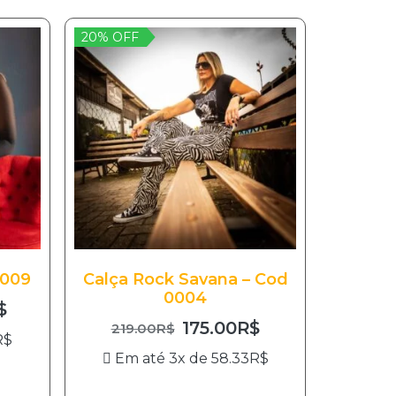
20% OFF
 009
Calça Rock Savana – Cod
0004
$
175.00
R$
219.00
R$
R$
Em até 3x de
58.33
R$