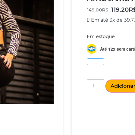
119.20
R
149.00
R$
Em até 3x de
39.7
Em estoque
Até 12x sem cart
Adicionar