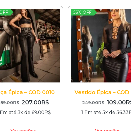
OFF
56% OFF
lça Épica – COD 0010
Vestido Épica – COD
207.00
R$
109.00
R
259.00
R$
249.00
R$
Em até 3x de
69.00
R$
Em até 3x de
36.33
Ver opções
Ver opções