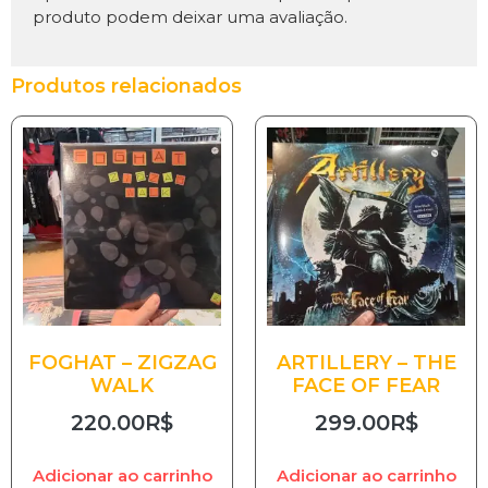
produto podem deixar uma avaliação.
Produtos relacionados
FOGHAT – ZIGZAG
ARTILLERY – THE
WALK
FACE OF FEAR
220.00
R$
299.00
R$
Adicionar ao carrinho
Adicionar ao carrinho