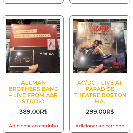
ALLMAN
AC/DC – LIVE AT
BROTHERS BAND
PARADISE
– LIVE FROM A&R
THEATRE BOSTON
STUDIO
MA.
389.00
R$
299.00
R$
Adicionar ao carrinho
Adicionar ao carrinho