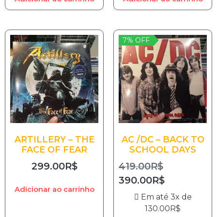
7% OFF
ARTILLERY – THE
AC /DC – BACK TO
FACE OF FEAR
SCHOOL DAYS
299.00
R$
419.00
R$
390.00
R$
Adicionar ao carrinho
Em até 3x de
130.00
R$