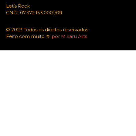
Let’s Rock
CNPJ 07.372.153.0001/09
© 2023 Todos os direitos reservados.
Feito com muito 🤘
por Mikaru Arts