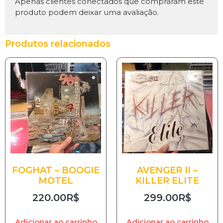
Apenas clientes conectados que compraram este
produto podem deixar uma avaliação.
Produtos relacionados
FOGHAT – BOOGIE
AVENGER II –
MOTEL
KILLER ELITE
220.00
R$
299.00
R$
Adicionar ao carrinho
Adicionar ao carrinho