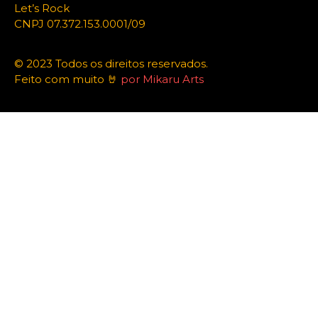
Let’s Rock
CNPJ 07.372.153.0001/09
© 2023 Todos os direitos reservados.
Feito com muito 🤘
por Mikaru Arts