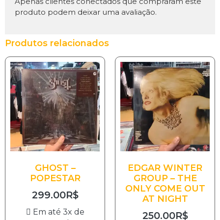
Apenas clientes conectados que compraram este
produto podem deixar uma avaliação.
Produtos relacionados
GHOST –
EDGAR WINTER
POPESTAR
GROUP – THE
ONLY COME OUT
299.00
R$
AT NIGHT
Em até 3x de
250.00
R$