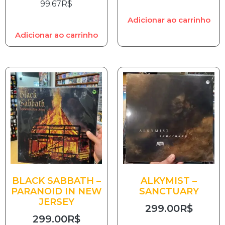
99.67
R$
Adicionar ao carrinho
Adicionar ao carrinho
BLACK SABBATH –
ALKYMIST –
PARANOID IN NEW
SANCTUARY
JERSEY
299.00
R$
299.00
R$