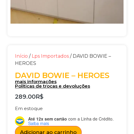
Início
/
Lps Importados
/ DAVID BOWIE –
HEROES
DAVID BOWIE – HEROES
mais informações
Politicas de trocas e devoluções
289.00
R$
Em estoque
Até 12x sem cartão
com a Linha de Crédito.
Saiba mais
Adicionar ao carrinho