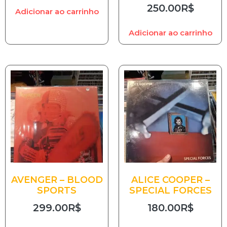
250.00
R$
Adicionar ao carrinho
Adicionar ao carrinho
AVENGER – BLOOD
ALICE COOPER –
SPORTS
SPECIAL FORCES
299.00
R$
180.00
R$