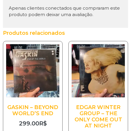
Apenas clientes conectados que compraram este
produto podem deixar uma avaliação.
Produtos relacionados
GASKIN – BEYOND
EDGAR WINTER
WORLD’S END
GROUP – THE
ONLY COME OUT
299.00
R$
AT NIGHT