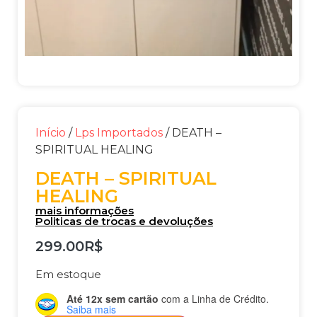
Início
/
Lps Importados
/ DEATH –
SPIRITUAL HEALING
DEATH – SPIRITUAL
HEALING
mais informações
Politicas de trocas e devoluções
299.00
R$
Em estoque
Até 12x sem cartão
com a Linha de Crédito.
Saiba mais