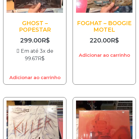
GHOST –
FOGHAT – BOOGIE
POPESTAR
MOTEL
299.00
R$
220.00
R$
Em até 3x de
Adicionar ao carrinho
99.67
R$
Adicionar ao carrinho