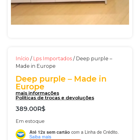
Início
/
Lps Importados
/ Deep purple –
Made in Europe
Deep purple – Made in
Europe
mais informações
Politicas de trocas e devoluções
389.00
R$
Em estoque
Até 12x sem cartão
com a Linha de Crédito.
Saiba mais