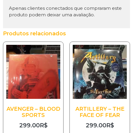
Apenas clientes conectados que compraram este
produto podem deixar uma avaliação.
Produtos relacionados
AVENGER – BLOOD
ARTILLERY – THE
SPORTS
FACE OF FEAR
299.00
R$
299.00
R$