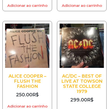
Adicionar ao carrinho
Adicionar ao carrinho
ALICE COOPER –
AC/DC – BEST OF
FLUSH THE
LIVE AT TOWSON
FASHION
STATE COLLEGE
1979
250.00
R$
299.00
R$
Adicionar ao carrinho