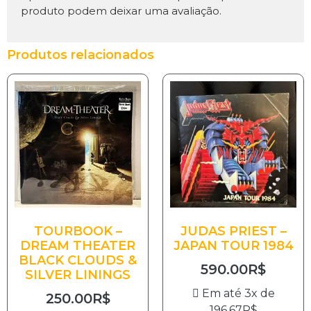
produto podem deixar uma avaliação.
Produtos relacionados
TOURBOOK –
JUDAS PRIEST –
DREAM THEATER
JAPAN TOUR 1984
BLACK CLOUDS &
590.00
R$
SILVER LININGS
Em até 3x de
250.00
R$
196.67
R$