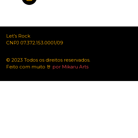
Let’s Rock
CNPJ 07.372.153.0001/09
© 2023 Todos os direitos reservados.
Feito com muito 🤘
por Mikaru Arts