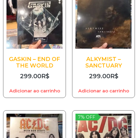
GASKIN – END OF
ALKYMIST –
THE WORLD
SANCTUARY
299.00
R$
299.00
R$
Adicionar ao carrinho
Adicionar ao carrinho
7% OFF