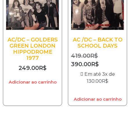
AC/DC – GOLDERS
AC /DC – BACK TO
GREEN LONDON
SCHOOL DAYS
HIPPODROME
419.00
R$
1977
390.00
R$
249.00
R$
Em até 3x de
130.00
R$
Adicionar ao carrinho
Adicionar ao carrinho