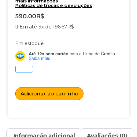
mais informações
Politicas de trocas e devoluções
590.00
R$
Em até 3x de
196.67
R$
Em estoque
Até 12x sem cartão
com a Linha de Crédito.
Saiba mais
Adicionar ao carrinho
Informação adicional
Avaliações (0)