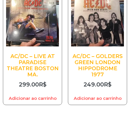
AC/DC – LIVE AT
AC/DC – GOLDERS
PARADISE
GREEN LONDON
THEATRE BOSTON
HIPPODROME
MA.
1977
299.00
R$
249.00
R$
Adicionar ao carrinho
Adicionar ao carrinho