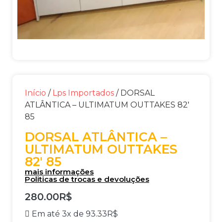
Início
/
Lps Importados
/ DORSAL
ATLÂNTICA – ULTIMATUM OUTTAKES 82′
85
DORSAL ATLÂNTICA –
ULTIMATUM OUTTAKES
82′ 85
mais informações
Politicas de trocas e devoluções
280.00
R$
Em até 3x de
93.33
R$