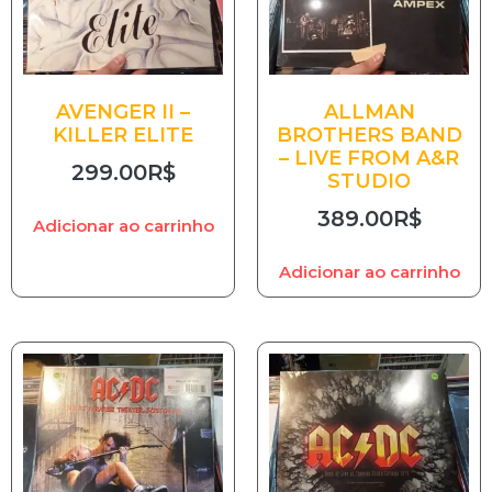
AVENGER II –
ALLMAN
KILLER ELITE
BROTHERS BAND
– LIVE FROM A&R
299.00
R$
STUDIO
389.00
R$
Adicionar ao carrinho
Adicionar ao carrinho